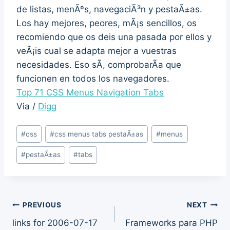
de listas, menÃºs, navegaciÃ³n y pestaÃ±as.
Los hay mejores, peores, mÃ¡s sencillos, os
recomiendo que os deis una pasada por ellos y
veÃ¡is cual se adapta mejor a vuestras
necesidades. Eso sÃ­, comprobarÃ­a que
funcionen en todos los navegadores.
Top 71 CSS Menus Navigation Tabs
Via /
Digg
Post
#
css
#
css menus tabs pestaÃ±as
#
menus
Tags:
#
pestaÃ±as
#
tabs
Post
PREVIOUS
NEXT
links for 2006-07-17
Frameworks para PHP
navigation