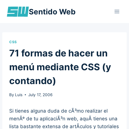
Skip
Sentido Web
to
content
CSS
71 formas de hacer un
menú mediante CSS (y
contando)
By
Luis
July 17, 2006
Si tienes alguna duda de cÃ³mo realizar el
menÃº de tu aplicaciÃ³n web, aquÃ­ tienes una
lista bastante extensa de artÃ­culos y tutoriales