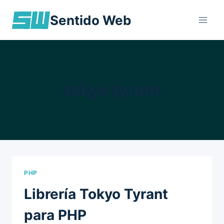
Skip
Sentido Web
to
content
tokyo tyrant
PHP
Librería Tokyo Tyrant
para PHP