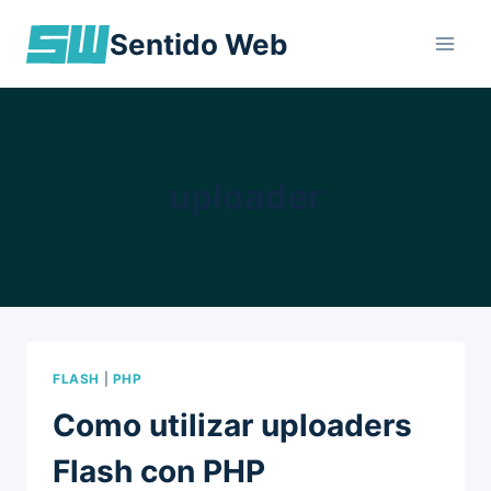
Skip
Sentido Web
to
content
uploader
FLASH
|
PHP
Como utilizar uploaders
Flash con PHP