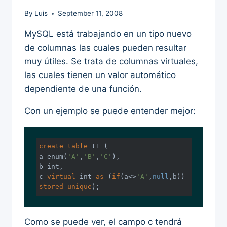
By
Luis
September 11, 2008
MySQL está trabajando en un tipo nuevo
de columnas las cuales pueden resultar
muy útiles. Se trata de columnas virtuales,
las cuales tienen un valor automático
dependiente de una función.
Con un ejemplo se puede entender mejor:
create
table
 t1 (

a enum(
'A'
,
'B'
,
'C'
),

b 
int
,

c 
virtual
int
as
 (
if
(a<>
'A'
,
null
,b)) 
stored
unique
);
Como se puede ver, el campo c tendrá