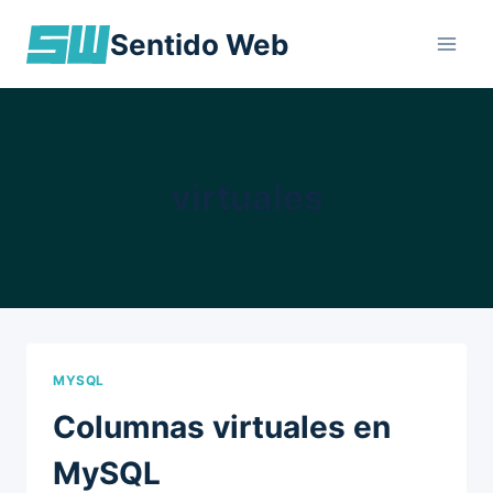
Skip
Sentido Web
to
content
virtuales
MYSQL
Columnas virtuales en
MySQL