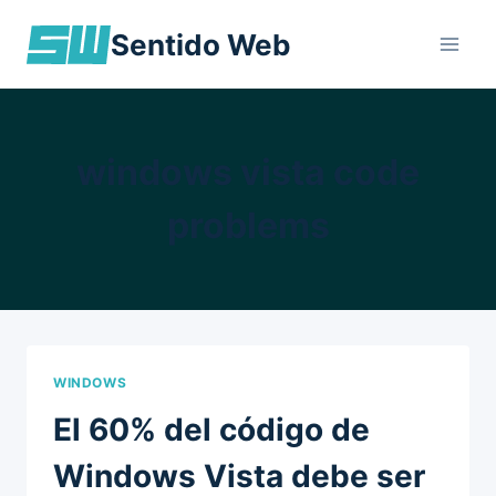
Skip
Sentido Web
to
content
windows vista code
problems
WINDOWS
El 60% del código de
Windows Vista debe ser