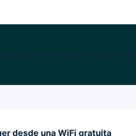
yahoo messenger wifi gratuit
er desde una WiFi gratuita