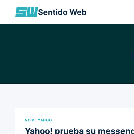
Skip
Sentido Web
to
content
VOIP
|
YAHOO
Yahoo! prueba su messeng