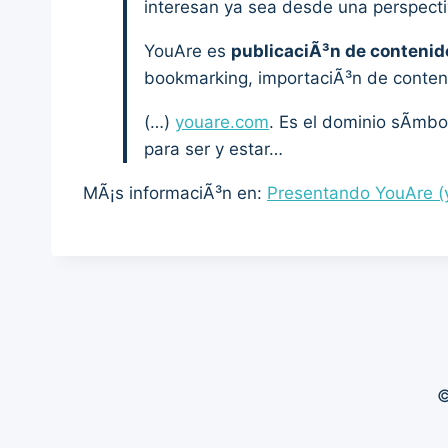
interesan ya sea desde una perspecti
YouAre es
publicaciÃ³n de contenid
bookmarking, importaciÃ³n de conte
(…)
youare.com
. Es el dominio sÃ­mbol
para ser y estar…
MÃ¡s informaciÃ³n en:
Presentando YouAre (
©