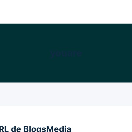
youare
URL de BlogsMedia