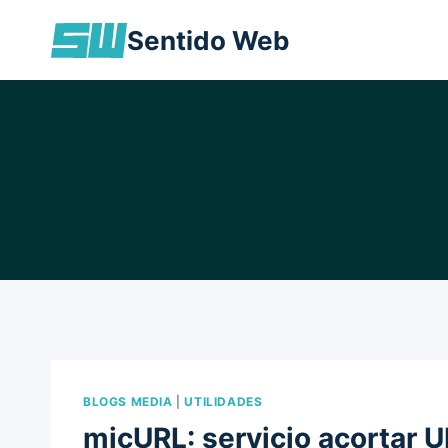
Skip
Sentido Web
to
content
BLOGS MEDIA
|
UTILIDADES
micURL: servicio acortar 