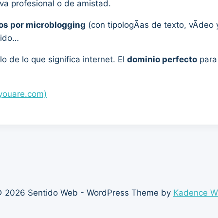
va profesional o de amistad.
os por microblogging
(con tipologÃ­as de texto, vÃ­deo 
nido…
o de lo que significa internet. El
dominio perfecto
para 
youare.com)
 2026 Sentido Web - WordPress Theme by
Kadence 