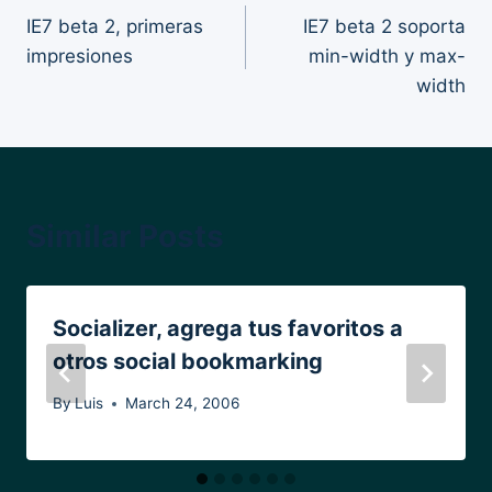
IE7 beta 2, primeras
IE7 beta 2 soporta
navigation
impresiones
min-width y max-
width
Similar Posts
Socializer, agrega tus favoritos a
otros social bookmarking
By
Luis
March 24, 2006