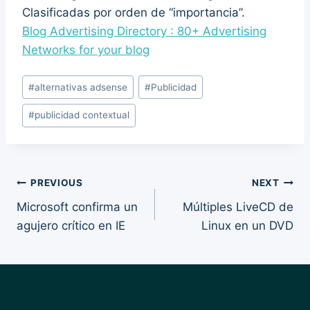
Clasificadas por orden de “importancia”.
Blog Advertising Directory : 80+ Advertising
Networks for your blog
Post
#
alternativas adsense
#
Publicidad
Tags:
#
publicidad contextual
Post
PREVIOUS
NEXT
Microsoft confirma un
Múltiples LiveCD de
navigation
agujero crítico en IE
Linux en un DVD