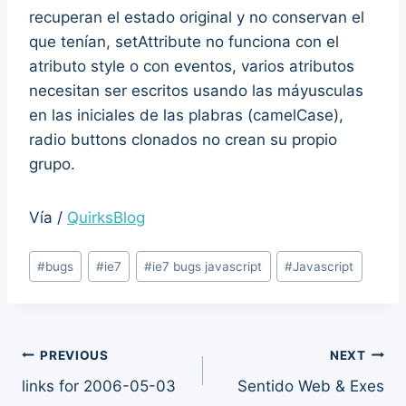
recuperan el estado original y no conservan el
que tenían, setAttribute no funciona con el
atributo style o con eventos, varios atributos
necesitan ser escritos usando las máyusculas
en las iniciales de las plabras (camelCase),
radio buttons clonados no crean su propio
grupo.
Vía /
QuirksBlog
Post
#
bugs
#
ie7
#
ie7 bugs javascript
#
Javascript
Tags:
Post
PREVIOUS
NEXT
links for 2006-05-03
Sentido Web & Exes
navigation