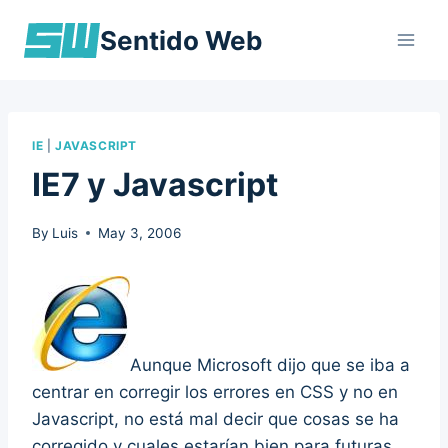
Skip
Sentido Web
to
content
IE
|
JAVASCRIPT
IE7 y Javascript
By
Luis
May 3, 2006
Aunque Microsoft dijo que se iba a
centrar en corregir los errores en CSS y no en
Javascript, no está mal decir que cosas se ha
corregido y cuales estarían bien para futuras