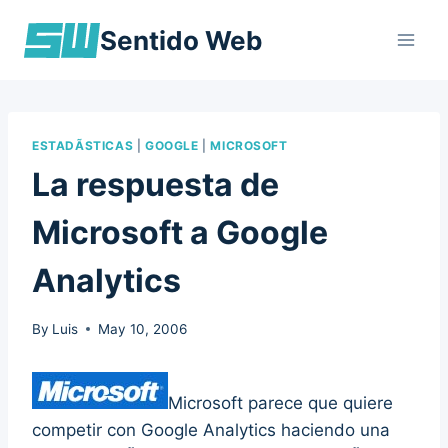
Skip
Sentido Web
to
content
ESTADÃ­STICAS
|
GOOGLE
|
MICROSOFT
La respuesta de
Microsoft a Google
Analytics
By
Luis
May 10, 2006
Microsoft parece que quiere
competir con Google Analytics haciendo una