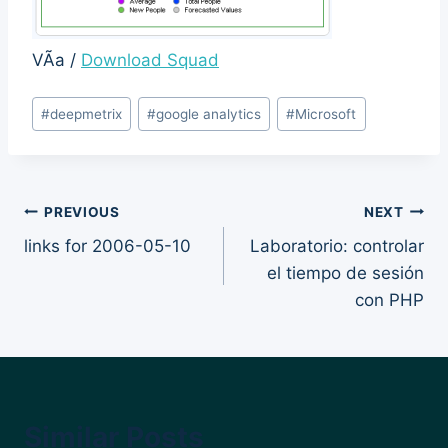
VÃ­a /
Download Squad
Post
#
deepmetrix
#
google analytics
#
Microsoft
Tags:
Post
PREVIOUS
NEXT
links for 2006-05-10
Laboratorio: controlar
navigation
el tiempo de sesión
con PHP
Similar Posts