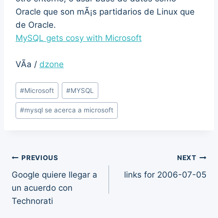
Oracle que son mÃ¡s partidarios de Linux que
de Oracle.
MySQL gets cosy with Microsoft
VÃ­a /
dzone
Post
#
Microsoft
#
MYSQL
Tags:
#
mysql se acerca a microsoft
Post
PREVIOUS
NEXT
Google quiere llegar a
links for 2006-07-05
navigation
un acuerdo con
Technorati