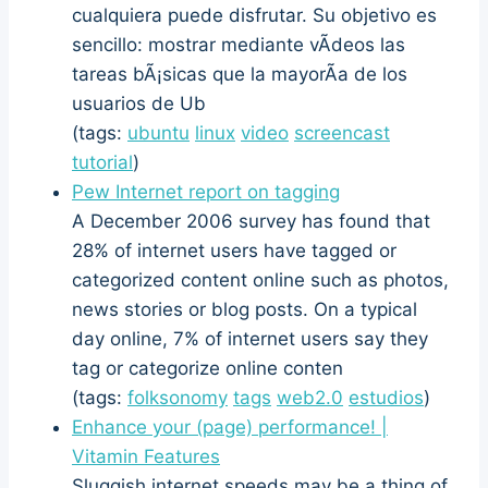
cualquiera puede disfrutar. Su objetivo es
sencillo: mostrar mediante vÃ­deos las
tareas bÃ¡sicas que la mayorÃ­a de los
usuarios de Ub
(tags:
ubuntu
linux
video
screencast
tutorial
)
Pew Internet report on tagging
A December 2006 survey has found that
28% of internet users have tagged or
categorized content online such as photos,
news stories or blog posts. On a typical
day online, 7% of internet users say they
tag or categorize online conten
(tags:
folksonomy
tags
web2.0
estudios
)
Enhance your (page) performance! |
Vitamin Features
Sluggish internet speeds may be a thing of