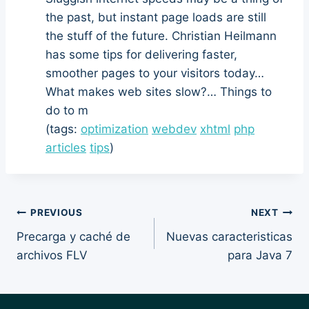
the past, but instant page loads are still
the stuff of the future. Christian Heilmann
has some tips for delivering faster,
smoother pages to your visitors today…
What makes web sites slow?… Things to
do to m
(tags:
optimization
webdev
xhtml
php
articles
tips
)
Post
PREVIOUS
NEXT
Precarga y caché de
Nuevas caracteristicas
navigation
archivos FLV
para Java 7