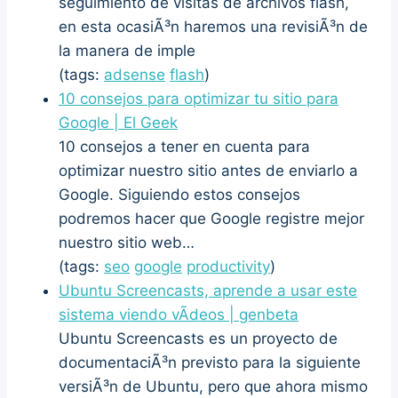
seguimiento de visitas de archivos flash,
en esta ocasiÃ³n haremos una revisiÃ³n de
la manera de imple
(tags:
adsense
flash
)
10 consejos para optimizar tu sitio para
Google | El Geek
10 consejos a tener en cuenta para
optimizar nuestro sitio antes de enviarlo a
Google. Siguiendo estos consejos
podremos hacer que Google registre mejor
nuestro sitio web…
(tags:
seo
google
productivity
)
Ubuntu Screencasts, aprende a usar este
sistema viendo vÃ­deos | genbeta
Ubuntu Screencasts es un proyecto de
documentaciÃ³n previsto para la siguiente
versiÃ³n de Ubuntu, pero que ahora mismo