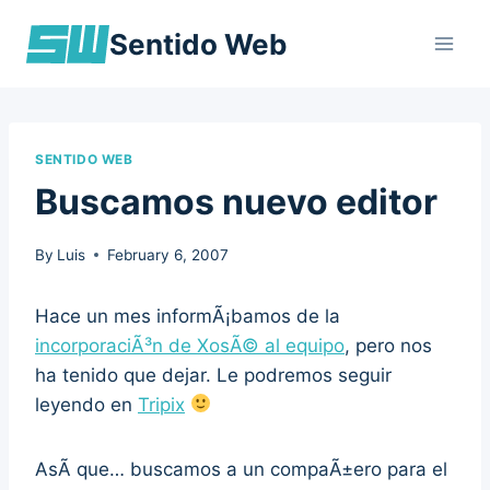
Skip
Sentido Web
to
content
SENTIDO WEB
Buscamos nuevo editor
By
Luis
February 6, 2007
Hace un mes informÃ¡bamos de la
incorporaciÃ³n de XosÃ© al equipo
, pero nos
ha tenido que dejar. Le podremos seguir
leyendo en
Tripix
AsÃ­ que… buscamos a un compaÃ±ero para el