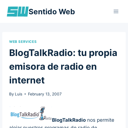
Skip
Sentido Web
to
content
WEB SERVICES
BlogTalkRadio: tu propia
emisora de radio en
internet
By
Luis
February 13, 2007
BlogTalkRadio
nos permite
alojar nuestros programas de radio de