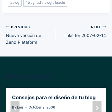
#
blog
#
blog radio blogtalkradio
Tags:
Post
PREVIOUS
NEXT
Nueva versión de
links for 2007-02-14
navigation
Zend Plataform
Similar Posts
Consejos para el diseño de tu blog
By
Luis
October 2, 2006