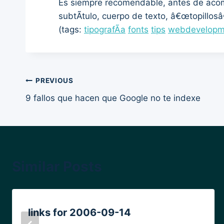
Es siempre recomendable, antes de acomete
subtÃ­tulo, cuerpo de texto, â€œtopillosâ
(tags:
tipografÃ­a
fonts
tips
webdevelopm
Post
PREVIOUS
9 fallos que hacen que Google no te indexe
navigation
Similar Posts
links for 2006-09-14