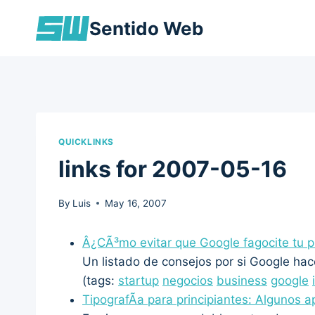
Skip
Sentido Web
to
content
QUICKLINKS
links for 2007-05-16
By
Luis
May 16, 2007
Â¿CÃ³mo evitar que Google fagocite tu p
Un listado de consejos por si Google hac
(tags:
startup
negocios
business
google
TipografÃ­a para principiantes: Algunos a