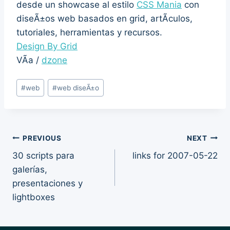
desde un showcase al estilo
CSS Mania
con
diseÃ±os web basados en grid, artÃ­culos,
tutoriales, herramientas y recursos.
Design By Grid
VÃ­a /
dzone
Post
#
web
#
web diseÃ±o
Tags:
Post
PREVIOUS
NEXT
30 scripts para
links for 2007-05-22
navigation
galerías,
presentaciones y
lightboxes