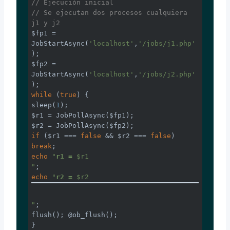
// Ejecución inicial
// Se ejecutan dos procesos cualquiera 
j1 y j2
$fp1 = 
JobStartAsync(
'localhost'
,
'/jobs/j1.php'
);

$fp2 = 
JobStartAsync(
'localhost'
,
'/jobs/j2.php'
while
 (
true
) {

sleep(
1
);

$r1 = JobPollAsync($fp1);

if
 ($r1 === 
false
 && $r2 === 
false
) 
break
echo
"
r1 = 
$r1
"
echo
"
r2 = 
$r2
"
;

flush(); @ob_flush();
