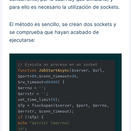
para ello es necesario la utilización de sockets.
El método es sencillo, se crean dos sockets y
se comprueba que hayan acabado de
ejecutarse:
// Ejecuta un proceso en un socket
function
JobStartAsync
($server, $url, 
$port=
80
,$conn_timeout=
30
, 
$rw_timeout=
86400
)
{

$errno = 
''
;

$errstr = 
''
;

set_time_limit(
0
);

$fp = fsockopen($server, $port, $errno, 
if
echo
"$errstr ($errno)
\n"