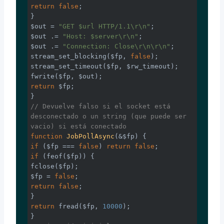
return
false
;

}

$out = 
"GET $url HTTP/1.1\r\n"
;

$out .= 
"Host: $server\r\n"
;

$out .= 
"Connection: Close\r\n\r\n"
;

stream_set_blocking($fp, 
false
);

stream_set_timeout($fp, $rw_timeout);

return
 $fp;

// Devuelve falso si el socket está 
desconectado o un string (que puede ser 
vacio) si está conectado
function
JobPollAsync
(&$fp)
if
 ($fp === 
false
) 
return
false
if
 (feof($fp)) {

fclose($fp);

$fp = 
false
return
false
;

return
 fread($fp, 
10000
);
