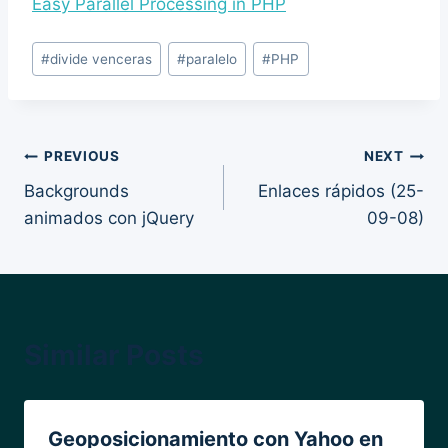
Easy Parallel Processing in PHP
Post
#
divide venceras
#
paralelo
#
PHP
Tags:
Post
PREVIOUS
NEXT
Backgrounds
Enlaces rápidos (25-
navigation
animados con jQuery
09-08)
Similar Posts
Geoposicionamiento con Yahoo en