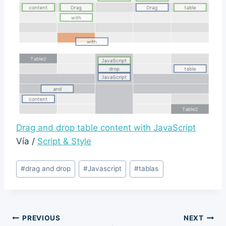
Drag and drop table content with JavaScript
Vía /
Script & Style
Post
#
drag and drop
#
Javascript
#
tablas
Tags:
Post
PREVIOUS
NEXT