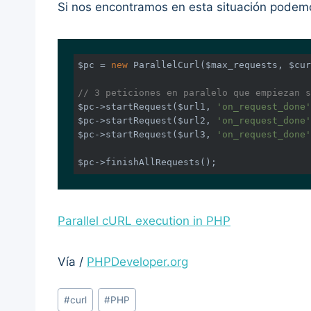
Si nos encontramos en esta situación podem
$pc = 
new
 ParallelCurl($max_requests, $cur
// 3 peticiones en paralelo que empiezan s
$pc->startRequest($url1, 
'on_request_done'
$pc->startRequest($url2, 
'on_request_done'
$pc->startRequest($url3, 
'on_request_done'
$pc->finishAllRequests();
Parallel cURL execution in PHP
Vía /
PHPDeveloper.org
Post
#
curl
#
PHP
Tags: