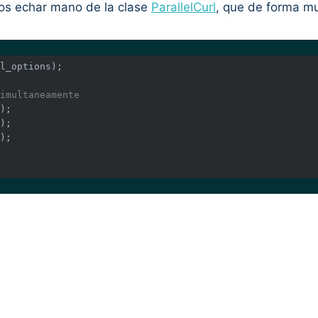
os echar mano de la clase
ParallelCurl
, que de forma mu
l_options);

imultaneamente
);

);

);
