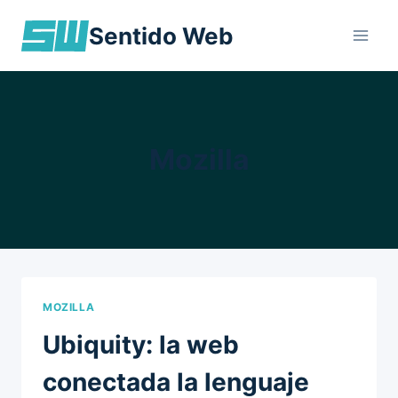
Skip
Sentido Web
to
content
Mozilla
MOZILLA
Ubiquity: la web
conectada la lenguaje