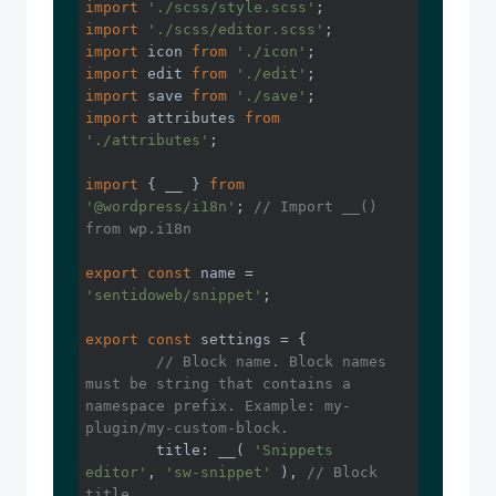
import
'./scss/style.scss'
import
'./scss/editor.scss'
import
 icon 
from
'./icon'
import
 edit 
from
'./edit'
import
 save 
from
'./save'
import
 attributes 
from
'./attributes'
;

import
 { __ } 
from
'@wordpress/i18n'
; 
// Import __() 
from wp.i18n
export
const
 name = 
'sentidoweb/snippet'
;

export
const
 settings = {

// Block name. Block names 
must be string that contains a 
namespace prefix. Example: my-
plugin/my-custom-block.
	title: __( 
'Snippets 
editor'
, 
'sw-snippet'
 ), 
// Block 
title.