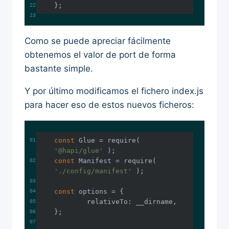
Como se puede apreciar fácilmente
obtenemos el valor de port de forma
bastante simple.
Y por último modificamos el fichero index.js
para hacer eso de estos nuevos ficheros:
const
 Glue = 
require
( 
'@hapi/glue'
const
 Manifest = 
require
( 
'./config/manifest'
const
relativeTo