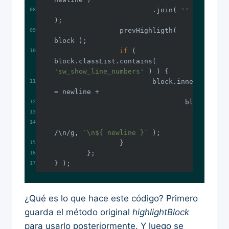
			.join( 
''
		prevHighligth( 
if
 ( 
block.classList.contains( 
'sw_show_line_numbers'
			block.innerHTML 
/\n/g
, 
`\n
${ newline }
`
} );
¿Qué es lo que hace este código? Primero
guarda el método original
highlightBlock
para usarlo posteriormente. Y luego se