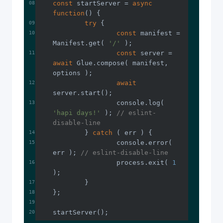
const
 startServer = 
async
function
(
) 
try
const
 manifest = 
Manifest.get( 
'/'
const
 server = 
await
 Glue.compose( manifest, 
await
console
.log( 
'hapi days!'
 ); 
// eslint-
disable-line
	} 
catch
console
.error( 
err ); 
// eslint-disable-line
		process.exit( 
1
startServer();