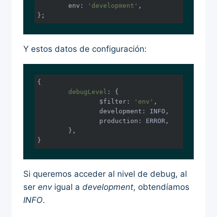
env
: 
'development'
,

Y estos datos de configuración:
{

debugLevel
: {

		$filter: 
'env'
,

		development: INFO,

		production: ERROR,

	},

}
Si queremos acceder al nivel de debug, al
ser
env
igual a
development
, obtendíamos
INFO
.