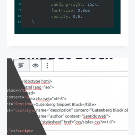
padding-right
: 
15px
font-size
: 
0.8em
opacity
: 
0.6
}