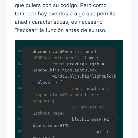
que quiera con su código. Pero como
tampoco hay eventos o algo que permita
añadir características, es necesario
“hackear” la función antes de su uso.
document
.addEventListener( 
'DOMContentLoaded'
const
 prevHighligth = 
window
window
.hljs.highlightBlock 
= 
block
 =>
const
 newline = 
'<span class="sw_new_line">
</span>'
// Replace all 
without regex
		block.innerHTML = 
			.split( 