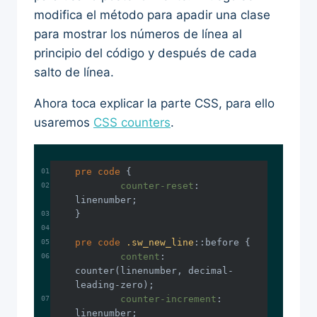
modifica el método para apadir una clase
para mostrar los números de línea al
principio del código y después de cada
salto de línea.
Ahora toca explicar la parte CSS, para ello
usaremos
CSS counters
.
pre
code
counter-reset
: 
pre
code
.sw_new_line
::before
content
: 
counter
(linenumber, decimal-
counter-increment
: 