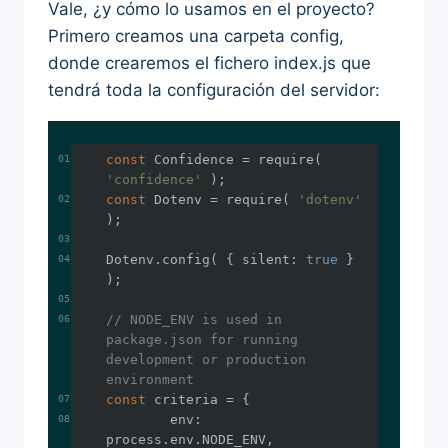
Vale, ¿y cómo lo usamos en el proyecto?
Primero creamos una carpeta config,
donde crearemos el fichero index.js que
tendrá toda la configuración del servidor:
const
 Confidence = 
require
( 
'confidence'
const
 Dotenv = 
require
( 
'dotenv'
Dotenv.config( { 
silent
: 
true
 } 
// NODE_ENV is used in 
package.json for running 
development or production 
environment
const
env
: 