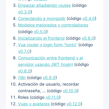
Empezar añadiendo routes
(código
v0.3.0
)
Conectando a mongodb
(código
v0.4.0
)
Modelos mejorados y controladores
(código
v0.5.0
)
Inicializando el frontend
(código
v0.6.0
)
Vue router y login form “tonto”
(código
v0.7.0
)
Comunicación entre frontend y el
servidor usando JWT (login)
(código
v0.8.0
)
i18n
(código
v0.9.0
)
Activación de usuario, recordar
contraseña, … (código
v0.10.0
)
Roles (código
v0.11.0
)
Vuex y avatares
(código
v0.12.0
)