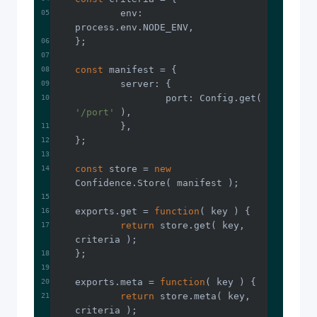
env
: 
const
server
port
: Config.get( 
'/port'
const
 store = 
new
exports.get = 
function
(
 key 
) 
return
 store.get( key, 
exports.meta = 
function
(
 key 
) 
return
 store.meta( key, 