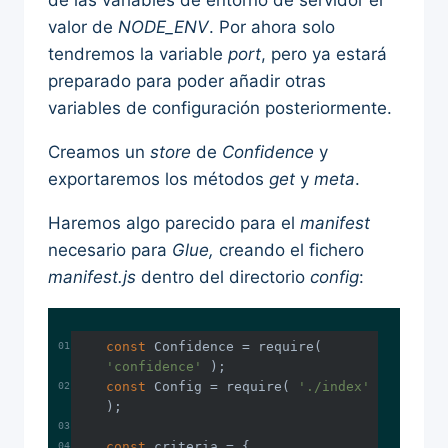
de las variables de entorno de servidor el
valor de
NODE_ENV
. Por ahora solo
tendremos la variable
port
, pero ya estará
preparado para poder añadir otras
variables de configuración posteriormente.
Creamos un
store
de
Confidence
y
exportaremos los métodos
get
y
meta
.
Haremos algo parecido para el
manifest
necesario para
Glue,
creando el fichero
manifest.js
dentro del directorio
config
:
const
 Confidence = 
require
( 
'confidence'
const
 Config = 
require
( 
'./index'
const