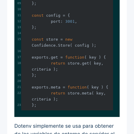
const
port
: 
3001
const
 store = 
new
exports.get = 
function
(
 key 
) 
return
 store.get( key, 
exports.meta = 
function
(
 key 
) 
return
 store.meta( key, 
};
Dotenv simplemente se usa para obtener