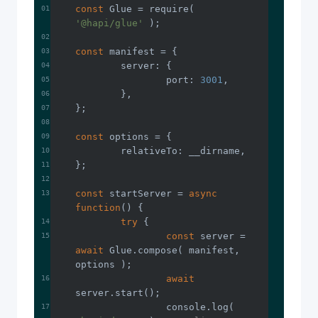
const
 Glue = 
require
( 
'@hapi/glue'
const
server
port
: 
3001
const
relativeTo
const
 startServer = 
async
function
(
) 
try
const
 server = 
await
 Glue.compose( manifest, 
await
console
.log( 