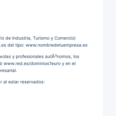
io de Industria, Turismo y Comercio)
es del tipo: w
ww.nombredetuempresa.es
Ã±olas y profesionales autÃ³nomos, los
eb www.red.es/dominios1euro y en el
resarial.
 al estar reservados: