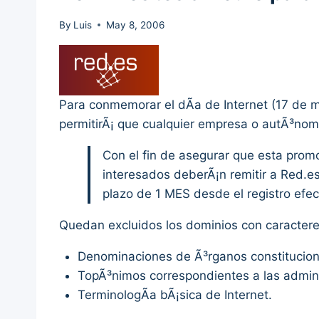
By
Luis
May 8, 2006
Para conmemorar el dÃ­a de Internet (17 de m
permitirÃ¡ que cualquier empresa o autÃ³nom
Con el fin de asegurar que esta prom
interesados deberÃ¡n remitir a Red.e
plazo de 1 MES desde el registro efec
Quedan excluidos los dominios con caracteres
Denominaciones de Ã³rganos constitucional
TopÃ³nimos correspondientes a las adminis
TerminologÃ­a bÃ¡sica de Internet.