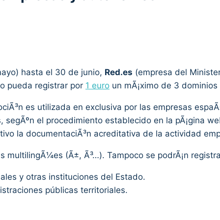
ayo) hasta el 30 de junio,
Red.es
(empresa del Minister
o pueda registrar por
1 euro
un mÃ¡ximo de 3 dominios .
ociÃ³n es utilizada en exclusiva por las empresas espa
s, segÃºn el procedimiento establecido en la pÃ¡gina w
tivo la documentaciÃ³n acreditativa de la actividad emp
 multilingÃ¼es (Ã±, Ã³…). Tampoco se podrÃ¡n registrar
es y otras instituciones del Estado.
traciones públicas territoriales.