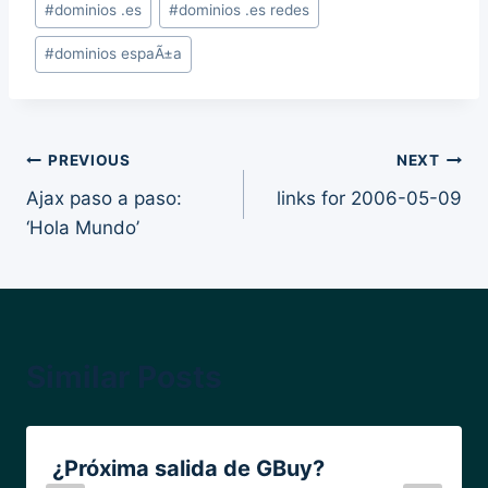
#
dominios .es
#
dominios .es redes
Tags:
#
dominios espaÃ±a
Post
PREVIOUS
NEXT
Ajax paso a paso:
links for 2006-05-09
navigation
‘Hola Mundo’
Similar Posts
¿Próxima salida de GBuy?