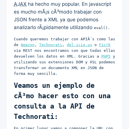
AJAX
ha hecho muy popular. En javascript
es mucho mÃ¡s cÃ³modo trabajar con
JSON frente a XML ya que podemos
analizarlo rÃ¡pidamente utilizando
eval()
.
Cuando queremos trabajar con APIÂ´s como las
de
Amazon
,
Technorati
,
del.icio.us
o
Ficrk
vía REST nos encontramos con que todas ellas
devuelven los datos en XML. Gracias a
PHP5
y
utilizando sus extensiones DOM y XSL podemos
transformar un documento XML en JSON de
forma muy sencilla.
Veamos un ejemplo de
cÃ³mo hacer esto con una
consulta a la API de
Technorati:
En primer lugar vamos a componer la URL con