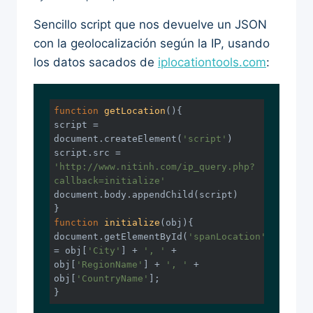
Sencillo script que nos devuelve un JSON
con la geolocalización según la IP, usando
los datos sacados de
iplocationtools.com
:
function
getLocation
(
)
{

script = 
document
.createElement(
'script'
)

script.src = 
'http://www.nitinh.com/ip_query.php?
callback=initialize'
document
.body.appendChild(script)

function
initialize
(
obj
)
document
.getElementById(
'spanLocation'
).innerHT
= obj[
'City'
] + 
', '
 + 
obj[
'RegionName'
] + 
', '
 + 
obj[
'CountryName'
];

}