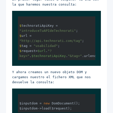
la que haremos nuestra consulta:
$
technoratiApiKey = 
"introduceTuAPIdeTechnorati"
;
$
url = 
"http://api.technorati.com/tag"
;
$
tag = 
"usabilidad"
;
$
request=
$url
.
"?
key="
.
$technoratiApiKey
.
"&tag="
.urlencode(
$tag
Y ahora creamos un nuevo objeto DOM y
cargamos nuestro el fichero XML que nos
devuelve la consulta:
$inputdom = 
new
 DomDocument();
