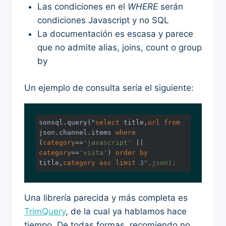
Las condiciones en el
WHERE
serán
condiciones Javascript y no SQL
La documentación es escasa y parece
que no admite alias, joins, count o group
by
Un ejemplo de consulta sería el siguiente:
sonsql.query("
select
 title,
url
from
json.channel.items 
where
(
category
==
'javascript'
 || 
category
==
'vista'
) 
order
by
title,
category
asc
limit
3
",json);
Una librería parecida y más completa es
TrimQuery
, de la cual ya hablamos hace
tiempo. De todas formas, recomiendo no