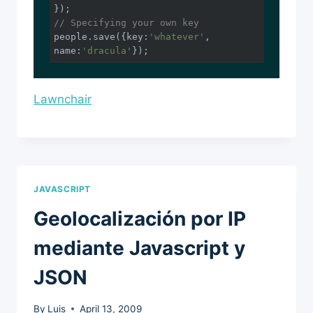
// Specifying your own key
people.save({
key
:
'whatever'
, 
name
:
'dracula'
});
Lawnchair
JAVASCRIPT
Geolocalización por IP
mediante Javascript y
JSON
By
Luis
April 13, 2009