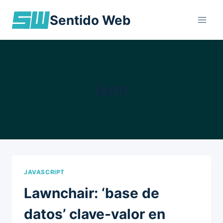
Skip
Sentido Web
to
content
json
JAVASCRIPT
Lawnchair: ‘base de
datos’ clave-valor en