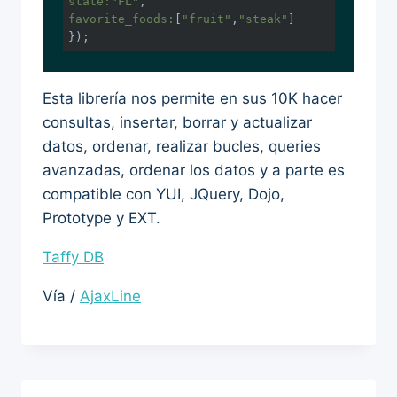
state:
"FL"
favorite_foods:
[
"fruit"
,
"steak"
]

});
Esta librería nos permite en sus 10K hacer
consultas, insertar, borrar y actualizar
datos, ordenar, realizar bucles, queries
avanzadas, ordenar los datos y a parte es
compatible con YUI, JQuery, Dojo,
Prototype y EXT.
Taffy DB
Vía /
AjaxLine