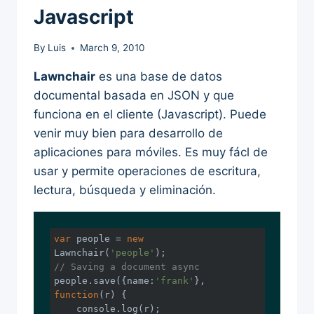
Javascript
By
Luis
March 9, 2010
Lawnchair
es una base de datos
documental basada en JSON y que
funciona en el cliente (Javascript). Puede
venir muy bien para desarrollo de
aplicaciones para móviles. Es muy fácl de
usar y permite operaciones de escritura,
lectura, búsqueda y eliminación.
var
 people = 
new
Lawnchair(
'people'
// Saving a document async
people.save({
name
:
'frank'
}, 
function
(
r
) 
{

console
.log(r);
