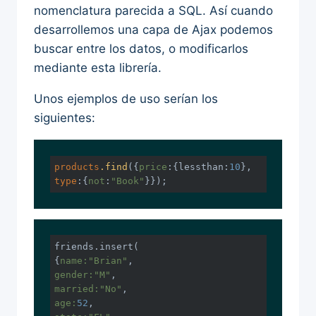
nomenclatura parecida a SQL. Así cuando
desarrollemos una capa de Ajax podemos
buscar entre los datos, o modificarlos
mediante esta librería.
Unos ejemplos de uso serían los
siguientes:
products
.find
({
price
:{lessthan:
10
type
:{
not
:
"Book"
}});
friends.insert(

{
name:
"Brian"
gender:
"M"
married:
"No"
age:
52