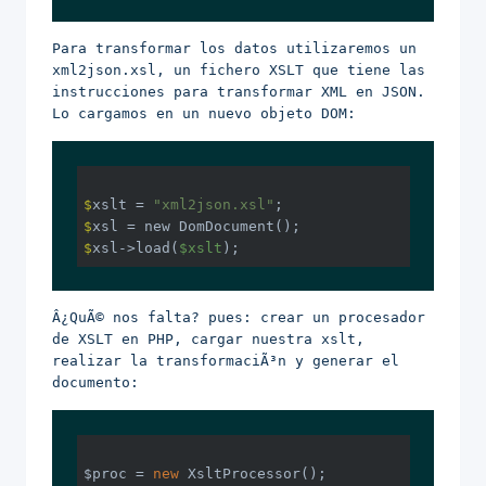
Para transformar los datos utilizaremos un
xml2json.xsl, un fichero XSLT que tiene las
instrucciones para transformar XML en JSON.
Lo cargamos en un nuevo objeto DOM:
$
xslt = 
"xml2json.xsl"
;
$
xsl = new DomDocument();
$
xsl->load(
$xslt
);
Â¿QuÃ© nos falta? pues: crear un procesador
de XSLT en PHP, cargar nuestra xslt,
realizar la transformaciÃ³n y generar el
documento:
$proc = 
new
 XsltProcessor();
