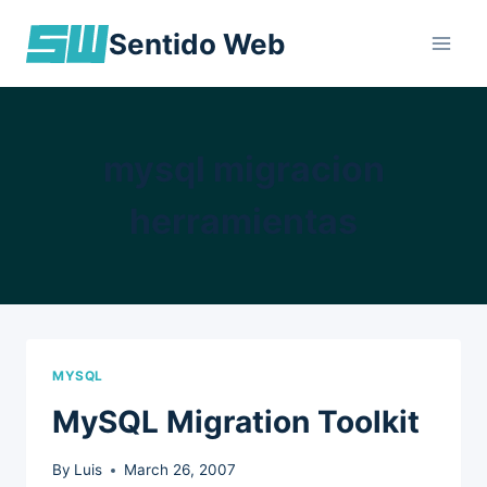
Skip
Sentido Web
to
content
mysql migracion
herramientas
MYSQL
MySQL Migration Toolkit
By
Luis
March 26, 2007