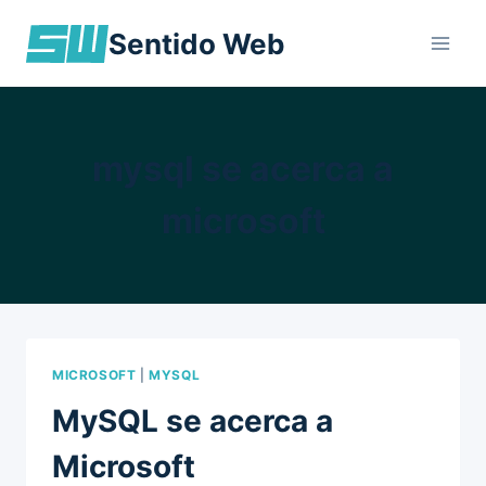
Skip
Sentido Web
to
content
mysql se acerca a
microsoft
MICROSOFT
|
MYSQL
MySQL se acerca a
Microsoft