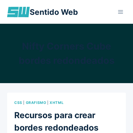
Skip
Sentido Web
to
content
Nifty Corners Cube
bordes redondeados
CSS
|
GRAFISMO
|
XHTML
Recursos para crear
bordes redondeados