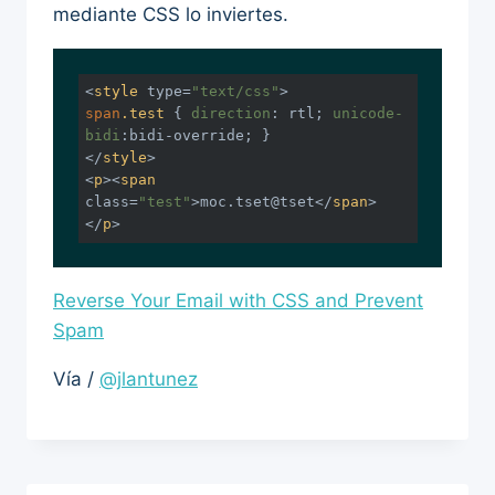
mediante CSS lo inviertes.
<
style
type
=
"text/css"
>
span
.test
 { 
direction
: rtl; 
unicode-
bidi
</
style
>
<
p
>
<
span
class
=
"test"
>
moc.tset@tset
</
span
>
</
p
>
Reverse Your Email with CSS and Prevent
Spam
Vía /
@jlantunez