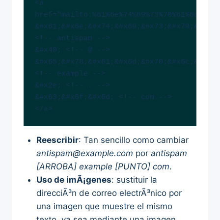
<a 
href="mailto:%61%6e%74%69%73%70%61%6d%40%6
&#x61;&#x6e;&#x74;&#x69;&#x73;&#x70;&#x61;&
<!-- antispam -->

&#x40; <!-- @ -->

&#x65;&#x78;&#x61;&#x6d;&#x70;&#x6c;&#x65;       
<!-- example -->

&#x2e; <!-- . -->

&#x63;&#x6f;&#x6d; <!-- com -->

</a>
Reescribir
: Tan sencillo como cambiar
antispam@example.com
por
antispam
[ARROBA] example [PUNTO] com
.
Uso de imÃ¡genes
: sustituir la
direcciÃ³n de correo electrÃ³nico por
una imagen que muestre el mismo
texto, ya sea mediante una imagen