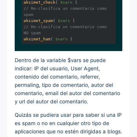
aksimet_check
( 
$vars
 )
// Re-clasifica un comentario como 
spam
aksimet_spam
( 
$vars
 )
// Re-clasifica un comentario como 
NO spam
aksimet_ham
( 
$vars
 )
Dentro de la variable $vars se puede
indicar: IP del usuario, User Agent,
contenido del comentario, referrer,
permaling, tipo de comentario, autor del
comentario, email del autor del comentario
y url del autor del comentario.
Quizás se pudiera usar para saber si una IP
es spam o no en cualquier otro tipo de
aplicaciones que no estén dirigidas a blogs.