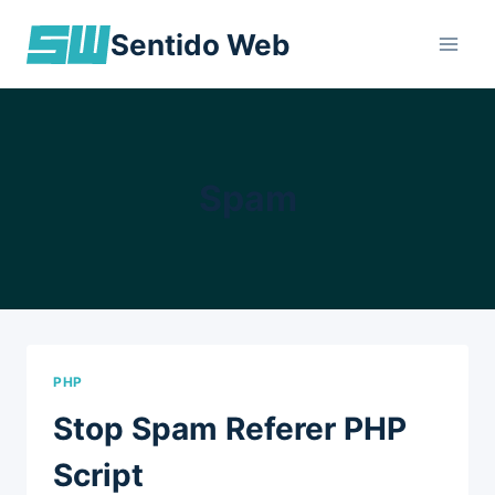
Skip
Sentido Web
to
content
Spam
PHP
Stop Spam Referer PHP
Script