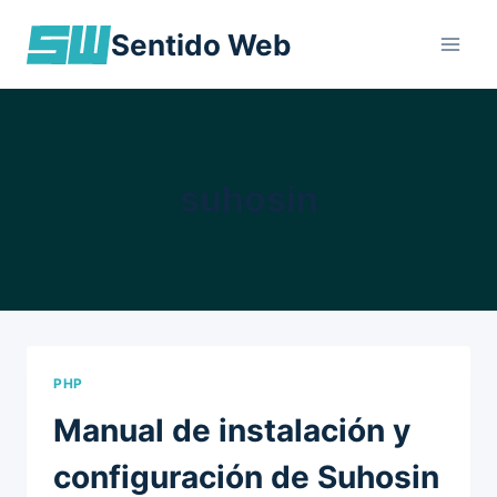
Skip
Sentido Web
to
content
suhosin
PHP
Manual de instalación y
configuración de Suhosin