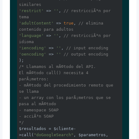
similares
'restrict'
 => 
''
, 
// restricciÃ³n por 
tema
'adultContent'
 => 
true
, 
// elimina 
contenido para adultos
'language'
 => 
''
, 
// restricciÃ³n por 
idioma
'iencoding'
 => 
''
, 
// input encoding
'oencoding'
 => 
''
// output encoding
/* Llamamos al mÃ©todo del API.

El mÃ©todo call() necesita 4 
parÃ¡metros:

- mÃ©todo del procedimiento remoto que 
se llama

- un array con los parÃ¡metros que se 
pasa al mÃ©todo

- namespace SOAP

- acciÃ³n SOAP

*/
$resultados = $cliente-
>call(
"doGoogleSearch"
, $parametros, 