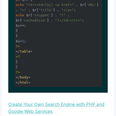
echo
"<tr><td>[$i] <a href="
 . $r[
'URL'
] 
. 
">"
 . $r[
'title'
] . 
"</a>"
echo
 $r[
'snippet'
] . 
"("
 . 
$r[
'cachedSize'
] . 
")</td></tr>"
;

$i++;

}

}

$i=
1
?>
</
table
>
<?
}

?>
</
body
>
</
html
>
Create Your Own Search Engine with PHP and
Google Web Services