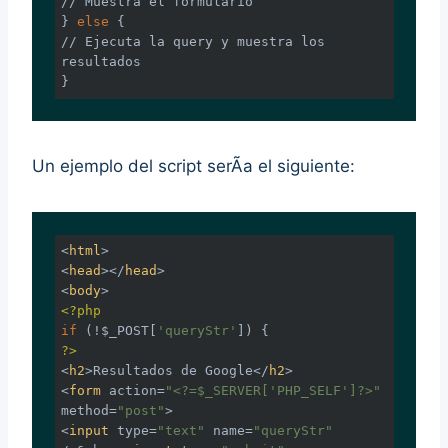
//
 Muestra el formulario

} 
else
//
 Ejecuta la query y muestra los 
resultados

}
Un ejemplo del script serÃ­a el siguiente:
<
html
>
<
head
>
</
head
>
<
body
>
<?php
if
 (!$_POST[
'queryStr'
?>
<
h2
>
Resultados de Google
</
h2
>
<
form
action
=
"<?=$_SERVER['PHP_SELF']?>"
method
=
"post"
>
<
input
type
=
"text"
name
=
"queryStr"