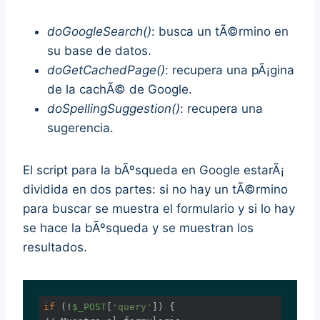
doGoogleSearch()
: busca un tÃ©rmino en
su base de datos.
doGetCachedPage()
: recupera una pÃ¡gina
de la cachÃ© de Google.
doSpellingSuggestion()
: recupera una
sugerencia.
El script para la bÃºsqueda en Google estarÃ¡
dividida en dos partes: si no hay un tÃ©rmino
para buscar se muestra el formulario y si lo hay
se hace la bÃºsqueda y se muestran los
resultados.
if
 (!
$_POST
[
'query'