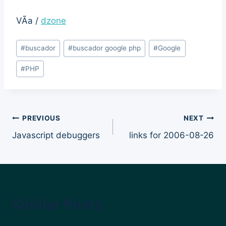
VÃ­a /
dzone
Post
#
buscador
#
buscador google php
#
Google
Tags:
#
PHP
Post
PREVIOUS
NEXT
Javascript debuggers
links for 2006-08-26
navigation
Similar Posts