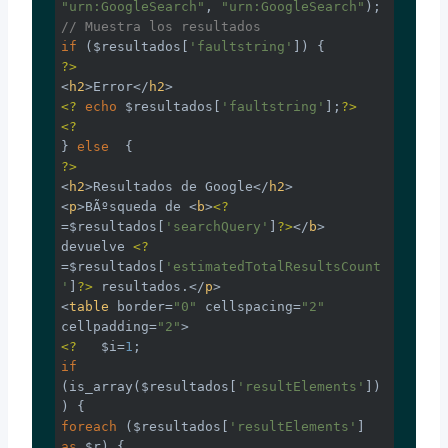
"urn:GoogleSearch"
, 
"urn:GoogleSearch"
// Muestra los resultados
if
 ($resultados[
'faultstring'
?>
<
h2
>
Error
</
h2
>
<?
echo
 $resultados[
'faultstring'
];
?>
<?
} 
else
?>
<
h2
>
Resultados de Google
</
h2
>
<
p
>
BÃºsqueda de 
<
b
>
<?
=$resultados[
'searchQuery'
]
?>
</
b
>
devuelve 
<?
=$resultados[
'estimatedTotalResultsCount
'
]
?>
 resultados.
</
p
>
<
table
border
=
"0"
cellspacing
=
"2"
cellpadding
=
"2"
>
<?
   $i=
1
if
(is_array($resultados[
'resultElements'
])
foreach
 ($resultados[
'resultElements'
] 
as