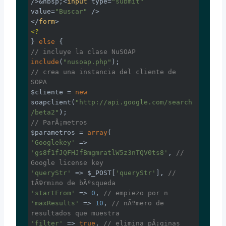
/>
&nbsp;
<
input
type
=
"submit"
value
=
"Buscar"
 />
</
form
>
<?
} 
else
// incluye la clase NuSOAP
include
(
"nusoap.php"
// crea una instancia del cliente de 
SOPA
$cliente = 
new
soapclient(
"http://api.google.com/search
/beta2"
// ParÃ¡metros
$parametros = 
array
'Googlekey'
 => 
'gs8f1fJQFHJfBmgmratlW5z3nTQV0ts8'
, 
// 
Google license key
'queryStr'
 => $_POST[
'queryStr'
], 
// 
tÃ©rmino de bÃºsqueda
'startFrom'
 => 
0
, 
// empiezo por n
'maxResults'
 => 
10
, 
// nÃºmero de 
resultados que muestra
'filter'
 => 
true
, 
// elimina pÃ¡ginas 