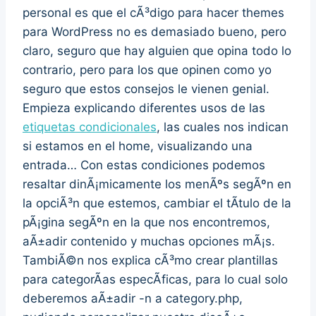
personal es que el cÃ³digo para hacer themes
para WordPress no es demasiado bueno, pero
claro, seguro que hay alguien que opina todo lo
contrario, pero para los que opinen como yo
seguro que estos consejos le vienen genial.
Empieza explicando diferentes usos de las
etiquetas condicionales
, las cuales nos indican
si estamos en el home, visualizando una
entrada… Con estas condiciones podemos
resaltar dinÃ¡micamente los menÃºs segÃºn en
la opciÃ³n que estemos, cambiar el tÃ­tulo de la
pÃ¡gina segÃºn en la que nos encontremos,
aÃ±adir contenido y muchas opciones mÃ¡s.
TambiÃ©n nos explica cÃ³mo crear plantillas
para categorÃ­as especÃ­ficas, para lo cual solo
deberemos aÃ±adir -n a category.php,