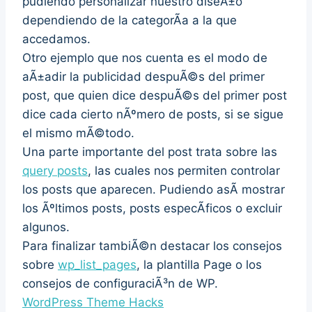
pudiendo personalizar nuestro diseÃ±o
dependiendo de la categorÃ­a a la que
accedamos.
Otro ejemplo que nos cuenta es el modo de
aÃ±adir la publicidad despuÃ©s del primer
post, que quien dice despuÃ©s del primer post
dice cada cierto nÃºmero de posts, si se sigue
el mismo mÃ©todo.
Una parte importante del post trata sobre las
query posts
, las cuales nos permiten controlar
los posts que aparecen. Pudiendo asÃ­ mostrar
los Ãºltimos posts, posts especÃ­ficos o excluir
algunos.
Para finalizar tambiÃ©n destacar los consejos
sobre
wp_list_pages
, la plantilla Page o los
consejos de configuraciÃ³n de WP.
WordPress Theme Hacks