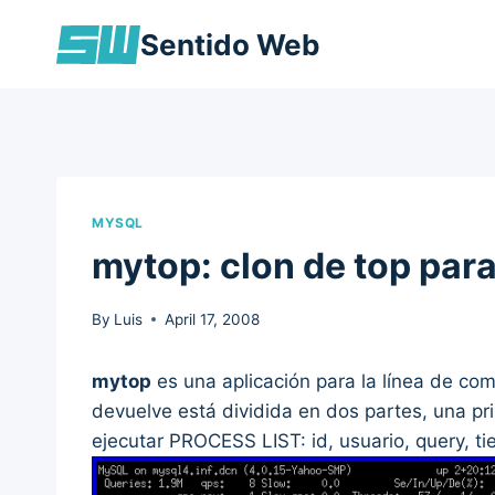
Skip
Sentido Web
to
content
MYSQL
mytop: clon de top pa
By
Luis
April 17, 2008
mytop
es una aplicación para la línea de co
devuelve está dividida en dos partes, una pri
ejecutar PROCESS LIST: id, usuario, query, t