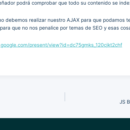
señador podrá comprobar que todo su contenido se inde
 debemos realizar nuestro AJAX para que podamos tene
n para que no nos penalice por temas de SEO y esas cos
s.google.com/present/view?id=dc75gmks_120cjkt2chf
JS B