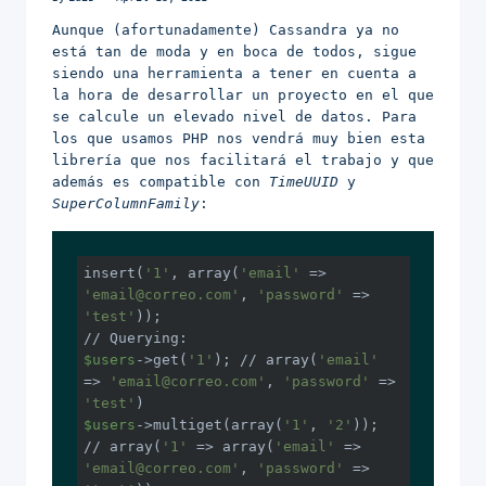
Aunque (afortunadamente) Cassandra ya no
está tan de moda y en boca de todos, sigue
siendo una herramienta a tener en cuenta a
la hora de desarrollar un proyecto en el que
se calcule un elevado nivel de datos. Para
los que usamos PHP nos vendrá muy bien esta
librería que nos facilitará el trabajo y que
además es compatible con
TimeUUID
y
SuperColumnFamily
:
insert(
'1'
, array(
'email'
 => 
'email@correo.com'
, 
'password'
 => 
'test'
//
$users
->get(
'1'
); 
//
 array(
'email'
=> 
'email@correo.com'
, 
'password'
 => 
'test'
$users
->multiget(array(
'1'
, 
'2'
)); 
//
 array(
'1'
 => array(
'email'
 => 
'email@correo.com'
, 
'password'
 => 