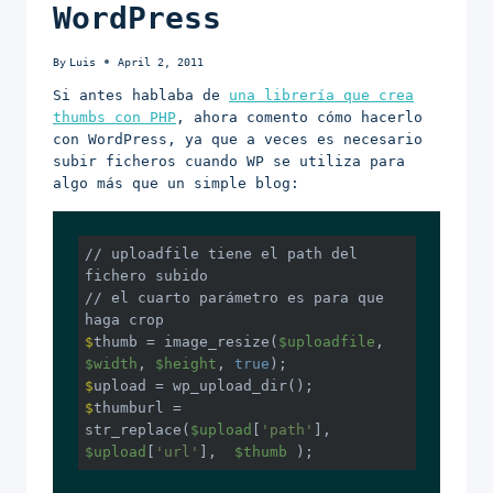
WordPress
By
Luis
April 2, 2011
Si antes hablaba de
una librería que crea
thumbs con PHP
, ahora comento cómo hacerlo
con WordPress, ya que a veces es necesario
subir ficheros cuando WP se utiliza para
algo más que un simple blog:
// uploadfile tiene el path del 
fichero subido

// el cuarto parámetro es para que 
$
thumb = image_resize(
$uploadfile
, 
$width
, 
$height
, 
true
); 
$
upload = wp_upload_dir();
$
thumburl = 
str_replace(
$upload
[
'path'
], 
$upload
[
'url'
],  
$thumb
 );