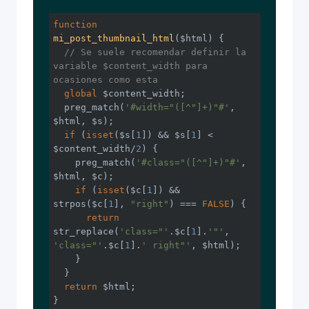
function
mi_post_thumbnail_html
($html)
{

// Se suele recomendar definir la 
variable $content_width para 
ocasiones como esta
global
 $content_width;

  preg_match(
'#width="([^"]+)"#'
, 
$html, $s);

if
 (
isset
($s[
1
]) && $s[
1
] < 
$content_width/
2
) {

    preg_match(
'#class="([^"]+)"#'
, 
$html, $c);

if
 (
isset
($c[
1
]) && 
strpos($c[
1
], 
"right"
) === 
FALSE
) {

return
str_replace(
'class="'
.$c[
1
].
'"'
, 
'class="'
.$c[
1
].
' right"'
, $html);

    }

  }

return
 $html;

}
