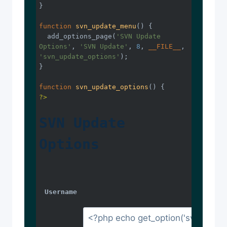
}

function
svn_update_menu
()
{

  add_options_page(
'SVN Update 
Options'
, 
'SVN Update'
, 
8
, 
__FILE__
, 
'svn_update_options'
);

}

function
svn_update_options
()
?>
SVN Update 
Options
Username