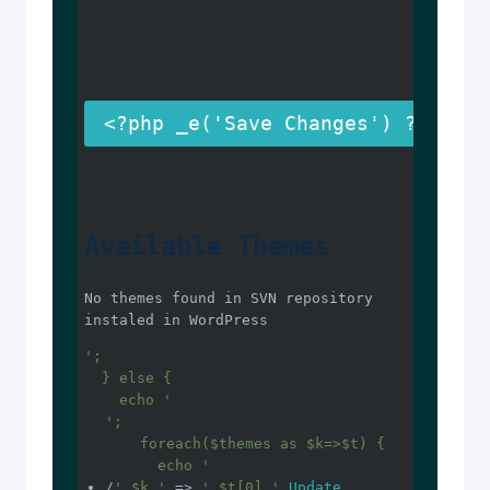
Available Themes
No themes found in SVN repository 
instaled in WordPress
';

  } else {

    echo '
';

    foreach($themes as $k=>$t) {

      echo '
/
'.$k.'
 => 
'.$t[0].'
Update