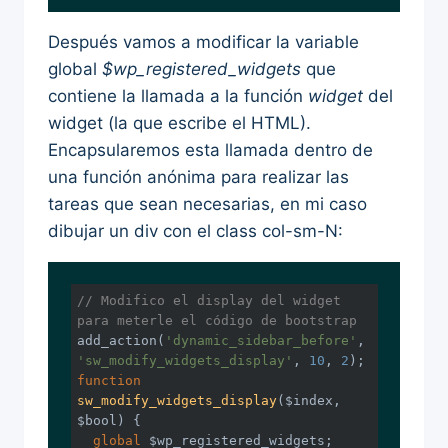
Después vamos a modificar la variable
global
$wp_registered_widgets
que
contiene la llamada a la función
widget
del
widget (la que escribe el HTML).
Encapsularemos esta llamada dentro de
una función anónima para realizar las
tareas que sean necesarias, en mi caso
dibujar un div con el class col-sm-N:
// Modifico el display del widget 
para meterle el código de bootstrap
add_action(
'dynamic_sidebar_before'
, 
'sw_modify_widgets_display'
, 
10
, 
2
function
sw_modify_widgets_display
($index, 
$bool)
{

global
 $wp_registered_widgets;
