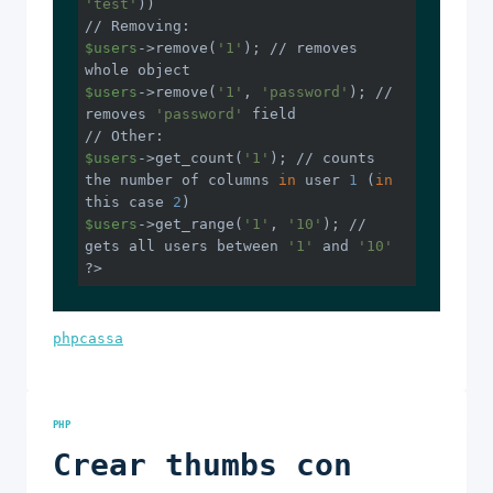
'test'
//
$users
->remove(
'1'
); 
//
 removes 
$users
->remove(
'1'
, 
'password'
); 
//
removes 
'password'
//
$users
->get_count(
'1'
); 
//
 counts 
the number of columns 
in
 user 
1
 (
in
this case 
2
$users
->get_range(
'1'
, 
'10'
); 
//
gets all users between 
'1'
 and 
'10'
?>
phpcassa
PHP
Crear thumbs con