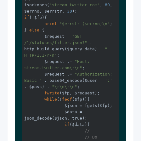
fsockopen(
"stream.twitter.com"
, 
80
, 
$errno, $errstr, 
30
if
(!$fp){

print
"$errstr ($errno)\n"
;

} 
else
 {

	$request = 
"GET 
/1/statuses/filter.json?"
 . 
http_build_query($query_data) . 
" 
HTTP/1.1\r\n"
;

	$request .= 
"Host: 
stream.twitter.com\r\n"
;

	$request .= 
"Authorization: 
Basic "
 . base64_encode($user . 
':'
. $pass) . 
"\r\n\r\n"
;

fwrite
($fp, $request);

while
(!
feof
($fp)){

		$json = fgets($fp);

		$data = 
json_decode($json, true);

if
($data){

//
// Do 