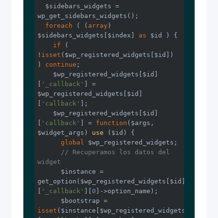
  $sidebars_widgets = 
wp_get_sidebars_widgets();

foreach
 ( (
array
) 
$sidebars_widgets[$index] 
as
 $id ) {

if
 ( 
!
isset
($wp_registered_widgets[$id]) 
) 
continue
;

    $wp_registered_widgets[$id]
[
'_callback'
] = 
$wp_registered_widgets[$id]
[
'callback'
];

    $wp_registered_widgets[$id]
[
'callback'
] = 
function
($args, 
$widget_args)
use
($id)
{

global
 $wp_registered_widgets;

// Recuperamos los datos del 
widget
      $instance = 
get_option($wp_registered_widgets[$id]
[
'_callback'
][
0
]->option_name);

      $bootstrap = 
isset
($instance[$wp_registered_widgets[$id]