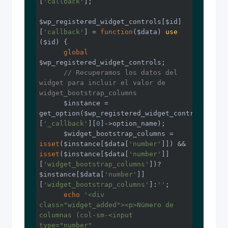
[
'callback'
];

$wp_registered_widget_controls[$id]
[
'callback'
] = 
function
($data)
use
($id)
{

global
$wp_registered_widget_controls;

// Recuperamos los datos del 
widget para incluir el valor de 
widget_bootstrap_columns
      $instance = 
get_option($wp_registered_widget_controls[$id]
[
'_callback'
][
0
]->option_name);

      $widget_bootstrap_columns = 
isset
($instance[$data[
'number'
]]) && 
isset
($instance[$data[
'number'
]]
[
'widget_bootstrap_columns'
])? 
$instance[$data[
'number'
]]
[
'widget_bootstrap_columns'
]:
''
;

echo
'<div  
class="widget_added"><p>Número de 
columnas (col-sm-<input 
type="number" 