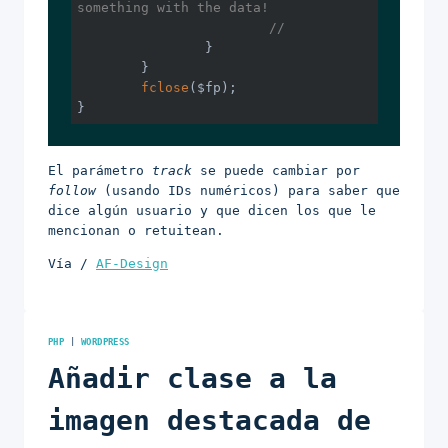
something with the data!
//
		}

	}

fclose
($fp);

}
El parámetro
track
se puede cambiar por
follow
(usando IDs numéricos) para saber que
dice algún usuario y que dicen los que le
mencionan o retuitean.
Vía /
AF-Design
PHP
|
WORDPRESS
Añadir clase a la
imagen destacada de