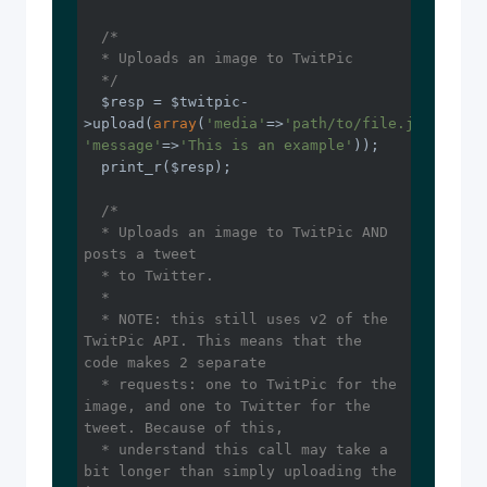
/*

  * Uploads an image to TwitPic

  */
  $resp = $twitpic-
>upload(
array
(
'media'
=>
'path/to/file.jpg'
, 
'message'
=>
'This is an example'
));

  print_r($resp);

/*

  * Uploads an image to TwitPic AND 
posts a tweet

  * to Twitter.

  *

  * 
NOTE:
 this still uses v2 of the 
TwitPic API. This means that the 
code makes 2 separate

  * requests: one to TwitPic for the 
image, and one to Twitter for the 
tweet. Because of this,

  * understand this call may take a 
bit longer than simply uploading the 