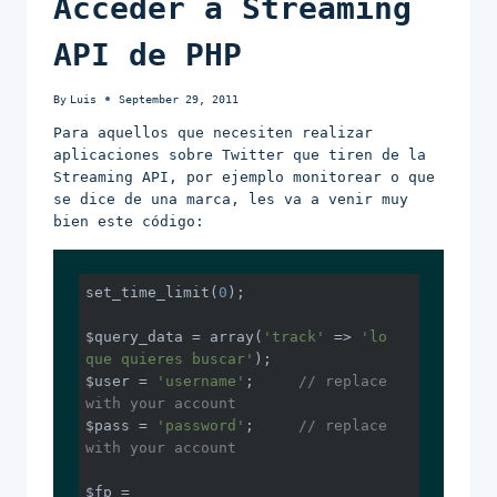
Acceder a Streaming
API de PHP
By
Luis
September 29, 2011
Para aquellos que necesiten realizar
aplicaciones sobre Twitter que tiren de la
Streaming API, por ejemplo monitorear o que
se dice de una marca, les va a venir muy
bien este código:
set_time_limit(
0
);

$query_data = array(
'track'
 => 
'lo 
que quieres buscar'
);

$user = 
'username'
;	
// replace 
with your account
$pass = 
'password'
;	
// replace 
with your account
$fp = 