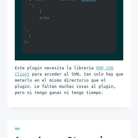
';

    }

    echo '
';

  }

?>

Este plugin necesita la librería
PHP SVN
Client
para acceder al SVN, tan solo hay que
meterlo en el mismo directorio que el
plugin. Le faltan muchas cosas al plugin,
pero ni tengo ganas ni tengo tiempo.
PHP