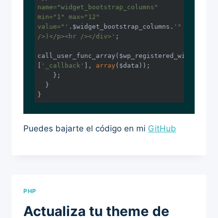
name="widget_bootstrap_columns" 
min="1" max="12" 
value="'
.$widget_bootstrap_columns.
'" 
/>)</p><hr /></div>'
;

call_user_func_array($wp_registered_widget_con
[
'_callback'
], 
array
($data));

    };

  }

}
Puedes bajarte el código en mi
GitHub
PHP
Actualiza tu theme de