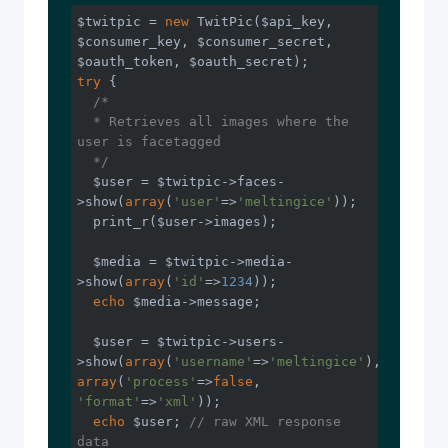
$twitpic = 
new
 TwitPic($api_key, 
$consumer_key, $consumer_secret, 
try
 {

/*

  * Retrieves all images where the 
user is facetagged

  */
  $user = $twitpic->faces-
>show(
array
(
'user'
=>
'meltingice'
));

  print_r($user->images);

  $media = $twitpic->media-
>show(
array
(
'id'
=>
1234
));

echo
 $media->message;

  $user = $twitpic->users-
>show(
array
(
'username'
=>
'meltingice'
), 
array
(
'process'
=>
false
, 
'format'
=>
'xml'
));

echo
 $user; 
// raw XML response 
data