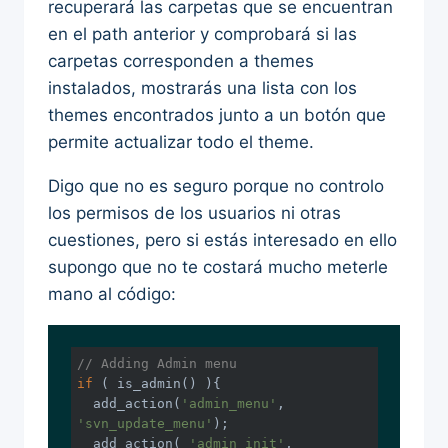
recuperará las carpetas que se encuentran
en el path anterior y comprobará si las
carpetas corresponden a themes
instalados, mostrarás una lista con los
themes encontrados junto a un botón que
permite actualizar todo el theme.
Digo que no es seguro porque no controlo
los permisos de los usuarios ni otras
cuestiones, pero si estás interesado en ello
supongo que no te costará mucho meterle
mano al código:
// Adding Admin menu
if
 ( is_admin() ){

  add_action(
'admin_menu'
, 
'svn_update_menu'
);

  add_action( 
'admin_init'
, 