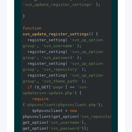
'svn_update_register_settings'
 );

}

function
svn_update_register_settings
()
{

  register_setting( 
'svn_up_option-
group'
, 
'svn_username'
 );

  register_setting( 
'svn_up_option-
group'
, 
'svn_password'
 );

  register_setting( 
'svn_up_option-
group'
, 
'svn_repository'
 );

  register_setting( 
'svn_up_option-
group'
, 
'svn_theme_path'
 );

if
 ($_GET[
'page'
] == 
'svn-
update/svn-update.php'
) {

require
(
'phpsvnclient/phpsvnclient.php'
);

    $phpsvnclient = 
new
phpsvnclient(get_option(
'svn_repository'
), 
get_option(
'svn_username'
), 
get_option(
'svn_password'
));
