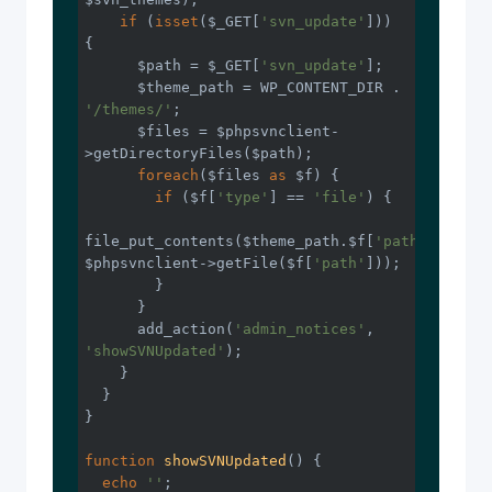
if
 (
isset
($_GET[
'svn_update'
])) 
{

      $path = $_GET[
'svn_update'
];

      $theme_path = WP_CONTENT_DIR . 
'/themes/'
;

      $files = $phpsvnclient-
>getDirectoryFiles($path);

foreach
($files 
as
 $f) {

if
 ($f[
'type'
] == 
'file'
) {

file_put_contents($theme_path.$f[
'path'
], 
$phpsvnclient->getFile($f[
'path'
]));

        }

      }

      add_action(
'admin_notices'
, 
'showSVNUpdated'
);

    }

  }

}

function
showSVNUpdated
()
{

echo
'
'
;
