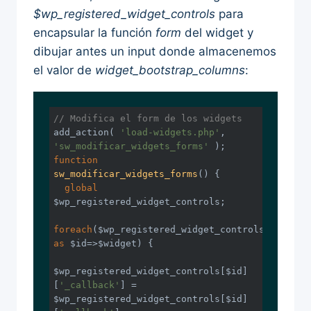
$wp_registered_widget_controls
para
encapsular la función
form
del widget y
dibujar antes un input donde almacenemos
el valor de
widget_bootstrap_columns
:
// Modifica el form de los widgets
add_action( 
'load-widgets.php'
, 
'sw_modificar_widgets_forms'
function
sw_modificar_widgets_forms
()
{

global
$wp_registered_widget_controls;

foreach
($wp_registered_widget_controls 
as
 $id=>$widget) {

$wp_registered_widget_controls[$id]
[
'_callback'
] = 
$wp_registered_widget_controls[$id]