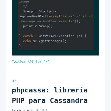
image.

  */
  $resp = $twitpic-
>uploadAndPost(
array
(
'media'
=>
'path/to/file.jp
'message'
=>
'Another example'
));

  print_r($resp);

} 
catch
 (TwitPicAPIException $e) {

echo
 $e->getMessage();

}
TwitPic API for PHP
PHP
phpcassa: librería
PHP para Cassandra
By
Luis
April 13, 2011