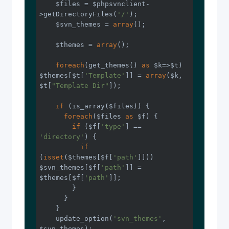
    $files = $phpsvnclient-
>getDirectoryFiles(
'/'
);

    $svn_themes = 
array
();

    $themes = 
array
();

foreach
(get_themes() 
as
 $k=>$t) 
$themes[$t[
'Template'
]] = 
array
($k, 
$t[
"Template Dir"
]);

if
 (is_array($files)) {

foreach
($files 
as
 $f) {

if
 ($f[
'type'
] == 
'directory'
) {

if
(
isset
($themes[$f[
'path'
]])) 
$svn_themes[$f[
'path'
]] = 
$themes[$f[
'path'
]];

        }

      }

    }

    update_option(
'svn_themes'
, 
$svn_themes);
