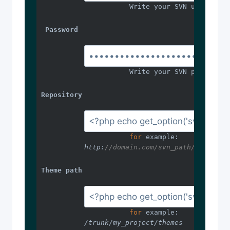
Write your SVN username
Password
Write your SVN password
Repository
for
 example: 
http:
//domain.com/svn_path/project
Theme path
for
 example: 
/trunk/my_project/themes