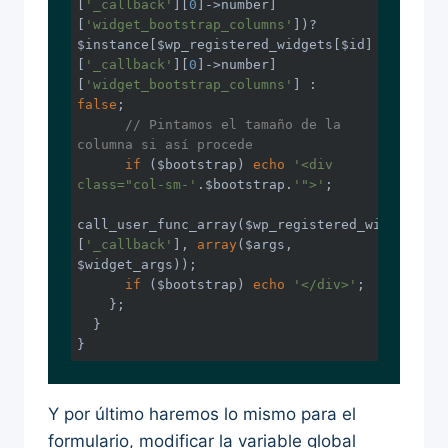
[
'_callback'
][
0
]->number]
[
'widget_bootstrap_columns'
])? 
$instance[$wp_registered_widgets[$id]
[
'_callback'
][
0
]->number]
[
'widget_bootstrap_columns'
] : 
false
;

// Pintamos el tamaño de la 
columna si así procede
if
 ($bootstrap) 
echo
'<div 
class="col-sm-'
.$bootstrap.
'">'
;

call_user_func_array($wp_registered_widgets[$i
[
'_callback'
], 
array
($args, 
$widget_args));

if
 ($bootstrap) 
echo
'</div>'
;

    };

  }

}
Y por último haremos lo mismo para el
formulario, modificar la variable global