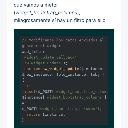
que vamos a meter
(
widget_bootstrap_columns
),
milagrosamente sí hay un filtro para ello:
// Modificamos los datos enviados al 
guardar el widget
add_filter( 
'widget_update_callback'
, 
'sw_widget_update'
function
sw_widget_update
($instance, 
$new_instance, $old_instance, $obj )
{

if
(
isset
($_POST[
'widget_bootstrap_columns'
])) 
$instance[
'widget_bootstrap_columns'
] 
= 
$_POST[
'widget_bootstrap_columns'
];

return
 $instance;

}