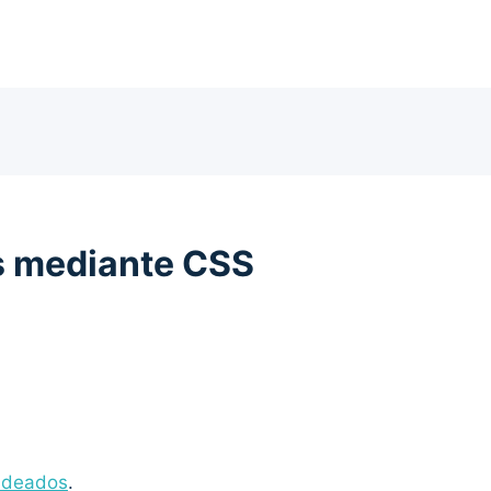
 mediante CSS
ndeados
.