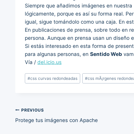
Siempre que añadimos imágenes en nuestra p
lógicamente, porque es así su forma real. Pe
igual, sigue tomándolo como una caja. En es
En publicaciones de prensa, sobre todo en re
persona. Aunque en prensa usan un diseño est
Si estás interesado en esta forma de presen
para algunas personas, en
Sentido Web
vamo
Vía /
del.icio.us
Post
#
css curvas redondeadas
#
css mÃ¡rgenes redonde
Tags:
Post
PREVIOUS
Protege tus imágenes con Apache
navigation