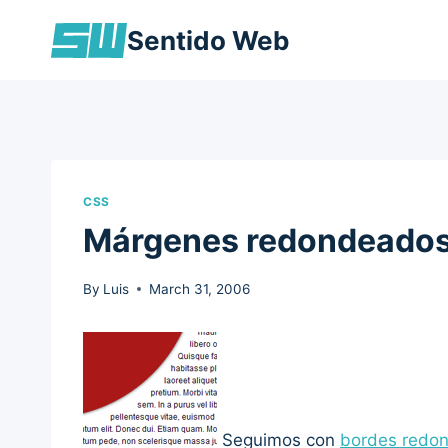
Skip
Sentido Web
to
content
CSS
Márgenes redondeados
By
Luis
March 31, 2006
Seguimos con
bordes redo