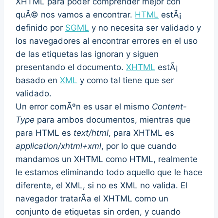
XHTML para poder comprender mejor con
quÃ© nos vamos a encontrar.
HTML
estÃ¡
definido por
SGML
y no necesita ser validado y
los navegadores al encontrar errores en el uso
de las etiquetas las ignoran y siguen
presentando el documento.
XHTML
estÃ¡
basado en
XML
y como tal tiene que ser
validado.
Un error comÃºn es usar el mismo
Content-
Type
para ambos documentos, mientras que
para HTML es
text/html
, para XHTML es
application/xhtml+xml
, por lo que cuando
mandamos un XHTML como HTML, realmente
le estamos eliminando todo aquello que le hace
diferente, el XML, si no es XML no valida. El
navegador tratarÃ­a el XHTML como un
conjunto de etiquetas sin orden, y cuando