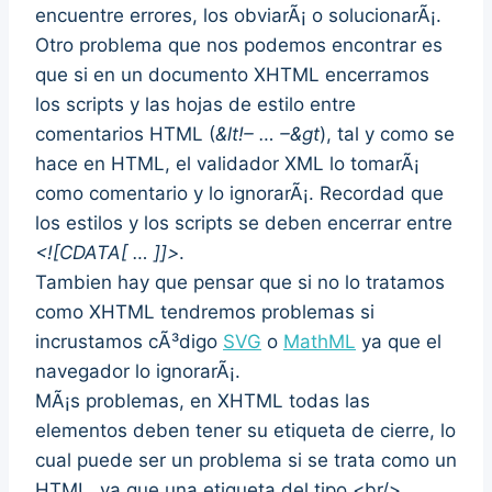
encuentre errores, los obviarÃ¡ o solucionarÃ¡.
Otro problema que nos podemos encontrar es
que si en un documento XHTML encerramos
los scripts y las hojas de estilo entre
comentarios HTML (
&lt!– … –&gt
), tal y como se
hace en HTML, el validador XML lo tomarÃ¡
como comentario y lo ignorarÃ¡. Recordad que
los estilos y los scripts se deben encerrar entre
<![CDATA[ … ]]>
.
Tambien hay que pensar que si no lo tratamos
como XHTML tendremos problemas si
incrustamos cÃ³digo
SVG
o
MathML
ya que el
navegador lo ignorarÃ¡.
MÃ¡s problemas, en XHTML todas las
elementos deben tener su etiqueta de cierre, lo
cual puede ser un problema si se trata como un
HTML, ya que una etiqueta del tipo <br/>