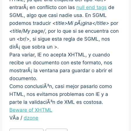
entrarÃ¡ en conflicto con las
null end tags
de
SGML, algo que casi nadie usa. En SGML
podemos traducir
<title>Mi pÃ¡gina</title>
por
<title/My page/
, por lo que si se encuentra con
un <br/>, si sigue esta regla de SGML, nos
dirÃ¡ que sobra un >.
Para variar, IE no acepta XHTML, y cuando
recibe un documento con este formato, nos
mostrarÃ¡ la ventana para guardar o abrir el
documento.
Como conclusiÃ³n, casi mejor pasarlo como
HTML, nos evitamos problemas con IE y a
parte la validaciÃ³n de XML es costosa.
Beware of XHTML
VÃ­a /
dzone
Post