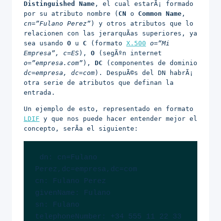
Distinguished Name
, el cual estarÃ¡ formado
por su atributo nombre (
CN
o
Common Name
,
cn=”Fulano Perez”
) y otros atributos que lo
relacionen con las jerarquÃ­as superiores, ya
sea usando
O
u
C
(formato
X.500
o=”Mi
Empresa”, c=ES
),
O
(segÃºn internet
o=”empresa.com”
),
DC
(componentes de dominio
dc=empresa, dc=com
). DespuÃ©s del DN habrÃ¡
otra serie de atributos que definan la
entrada.
Un ejemplo de esto, representado en formato
LDIF
y que nos puede hacer entender mejor el
concepto, serÃ­a el siguiente:
 dn: cn=Fulano 
Perez,dc=empresa,dc=com

cn: Fulano Perez

givenName: Fulano

sn: Fulano

telephoneNumber: +34 555 11 22 33
