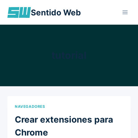
Skip
Sentido Web
to
content
tutorial
NAVEGADORES
Crear extensiones para
Chrome