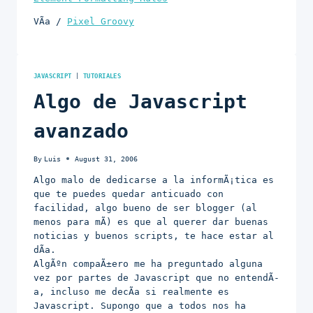
VÃ­a /
Pixel Groovy
JAVASCRIPT
|
TUTORIALES
Algo de Javascript
avanzado
By
Luis
August 31, 2006
Algo malo de dedicarse a la informÃ¡tica es
que te puedes quedar anticuado con
facilidad, algo bueno de ser blogger (al
menos para mÃ­) es que al querer dar buenas
noticias y buenos scripts, te hace estar al
dÃ­a.
AlgÃºn compaÃ±ero me ha preguntado alguna
vez por partes de Javascript que no entendÃ­
a, incluso me decÃ­a si realmente es
Javascript. Supongo que a todos nos ha