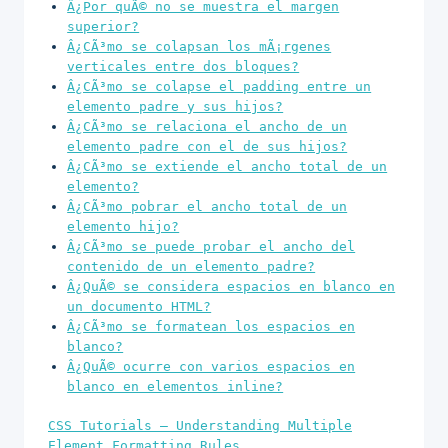
Â¿Por quÃ© no se muestra el margen
superior?
Â¿CÃ³mo se colapsan los mÃ¡rgenes
verticales entre dos bloques?
Â¿CÃ³mo se colapse el padding entre un
elemento padre y sus hijos?
Â¿CÃ³mo se relaciona el ancho de un
elemento padre con el de sus hijos?
Â¿CÃ³mo se extiende el ancho total de un
elemento?
Â¿CÃ³mo pobrar el ancho total de un
elemento hijo?
Â¿CÃ³mo se puede probar el ancho del
contenido de un elemento padre?
Â¿QuÃ© se considera espacios en blanco en
un documento HTML?
Â¿CÃ³mo se formatean los espacios en
blanco?
Â¿QuÃ© ocurre con varios espacios en
blanco en elementos inline?
CSS Tutorials – Understanding Multiple
Element Formatting Rules