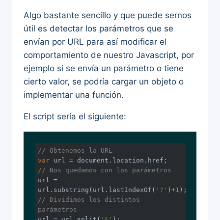
Algo bastante sencillo y que puede sernos
útil es detectar los parámetros que se
envían por URL para así modificar el
comportamiento de nuestro Javascript, por
ejemplo si se envía un parámetro o tiene
cierto valor, se podría cargar un objeto o
implementar una función.
El script sería el siguiente:
// Obtenemos la URL
var
url
 = 
document
// Nos quedamos con los parámetros
url
 = 
url
.substring(
url
.lastIndexOf(
'?'
)+
1
// Dividimos los distintos 
parámetros
url
 = 
url
.split(
'&'