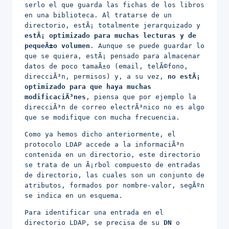
serlo el que guarda las fichas de los libros
en una biblioteca. Al tratarse de un
directorio, estÃ¡ totalmente jerarquizado y
estÃ¡ optimizado para muchas lecturas y de
pequeÃ±o volumen
. Aunque se puede guardar lo
que se quiera, estÃ¡ pensado para almacenar
datos de poco tamaÃ±o (email, telÃ©fono,
direcciÃ³n, permisos) y, a su vez,
no estÃ¡
optimizado para que haya muchas
modificaciÃ³nes
, piensa que por ejemplo la
direcciÃ³n de correo electrÃ³nico no es algo
que se modifique con mucha frecuencia.
Como ya hemos dicho anteriormente, el
protocolo LDAP accede a la informaciÃ³n
contenida en un directorio, este directorio
se trata de un Ã¡rbol compuesto de entradas
de directorio, las cuales son un conjunto de
atributos, formados por nombre-valor, segÃºn
se indica en un esquema.
Para identificar una entrada en el
directorio LDAP, se precisa de su
DN
o