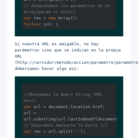
// Almacenamos los parámetros en un 
array(param => valor)
var
 res = 
new
Array
for
(
var
 i=
0
; i
Si nuestra URL es amigable, no hay
parámetros sino que se indican en la propia
URL
(http://servidor/metodo/accion/parametro/parametro
deberíamos hacer algo así:
//Obtenemos la Query String (URL - 
host)
var
url
 = 
document
url
 = 
url
.substring(
url
.lastIndexOf(
document
.locatio
// Separamos mediante la barra (/)
var
 res = 
url
.split(
'/'
);