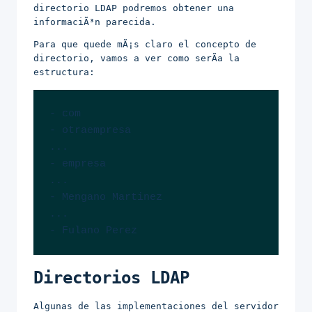
directorio LDAP podremos obtener una
informaciÃ³n parecida.
Para que quede mÃ¡s claro el concepto de
directorio, vamos a ver como serÃ­a la
estructura:
- com

- otraempresa

...

- empresa

...

- Mengano Martinez

...

- Fulano Perez
Directorios LDAP
Algunas de las implementaciones del servidor