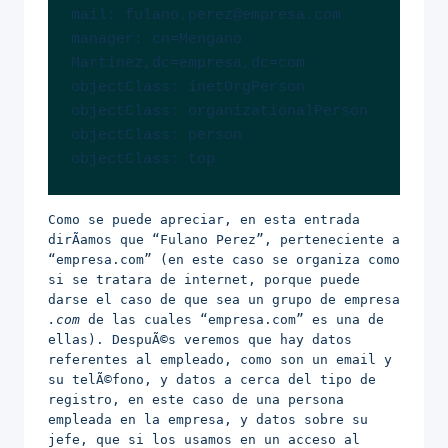
mail: fulano.perez@empresa.com

manager: cn=Mengano 
Martinez,dc=empresa,dc=com

objectClass: inetOrgPerson

objectClass: organizationalPerson

objectClass: person

objectClass: top
Como se puede apreciar, en esta entrada
dirÃ­amos que “Fulano Perez”, perteneciente a
“empresa.com” (en este caso se organiza como
si se tratara de internet, porque puede
darse el caso de que sea un grupo de empresa
.com
de las cuales “empresa.com” es una de
ellas). DespuÃ©s veremos que hay datos
referentes al empleado, como son un email y
su telÃ©fono, y datos a cerca del tipo de
registro, en este caso de una persona
empleada en la empresa, y datos sobre su
jefe, que si los usamos en un acceso al