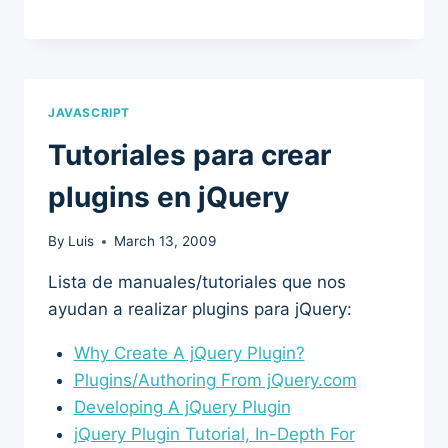
JAVASCRIPT
Tutoriales para crear
plugins en jQuery
By
Luis
March 13, 2009
Lista de manuales/tutoriales que nos
ayudan a realizar plugins para jQuery:
Why Create A jQuery Plugin?
Plugins/Authoring From jQuery.com
Developing A jQuery Plugin
jQuery Plugin Tutorial, In-Depth For