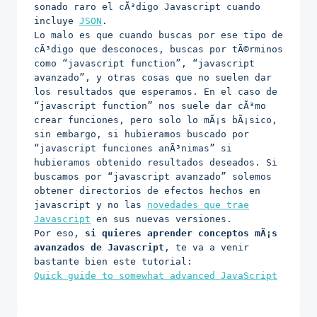
sonado raro el cÃ³digo Javascript cuando
incluye
JSON
.
Lo malo es que cuando buscas por ese tipo de
cÃ³digo que desconoces, buscas por tÃ©rminos
como “javascript function”, “javascript
avanzado”, y otras cosas que no suelen dar
los resultados que esperamos. En el caso de
“javascript function” nos suele dar cÃ³mo
crear funciones, pero solo lo mÃ¡s bÃ¡sico,
sin embargo, si hubieramos buscado por
“javascript funciones anÃ³nimas” si
hubieramos obtenido resultados deseados. Si
buscamos por “javascript avanzado” solemos
obtener directorios de efectos hechos en
javascript y no las
novedades que trae
Javascript
en sus nuevas versiones.
Por eso,
si quieres aprender conceptos mÃ¡s
avanzados de Javascript
, te va a venir
bastante bien este tutorial:
Quick guide to somewhat advanced JavaScript