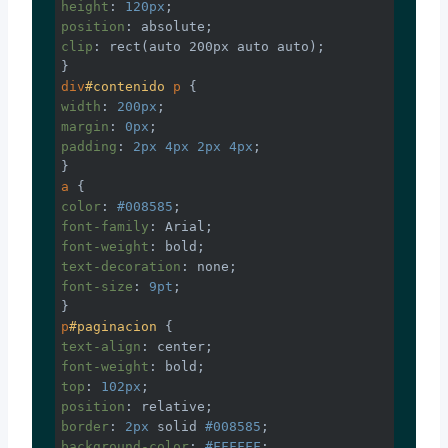
height
: 
120px
position
clip
: 
rect
(auto 200px auto auto);

div
#contenido
p
width
: 
200px
margin
: 
0px
padding
: 
2px
4px
2px
4px
;

a
color
: 
#008585
font-family
font-weight
text-decoration
font-size
: 
9pt
;

p
#paginacion
text-align
font-weight
top
: 
102px
position
border
: 
2px
 solid 
#008585
background-color
: 
#FFFFFF