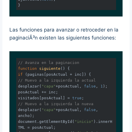
}
Las funciones para avanzar o retroceder en la
paginaciÃ³n existen las siguientes funciones:
// Avanza en la paginacion
function
siguiente
(
) 
if
// Muevo a la izquierda la actual
desplazar(
"capa"
+posActual, 
false
, 
1
);

posActual += inc;

visitados[posActual] = 
true
// Muevo a la izquierda la nueva
desplazar(
"capa"
+posActual, 
false
, 
document
.getElementById(
"inicio"
).innerH