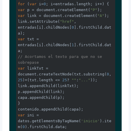
for
 (
var
 i=
0
var
 p = 
document
.createElement(
"P"
var
 link = 
document
.createElement(
"A"
);

link.setAttribute(
"href"
, 
entradas[i].childNodes[
0
].firstChild.dat
var
 txt = 
entradas[i].childNodes[
1
].firstChild.dat
// Acortamos el texto para que no se 
sobrepase
var
 linkTxt = 
document
.createTextNode(txt.substring(
0
, 
25
)+(txt.length <= 
25
? 
""
:
"..."
));

link.appendChild(linkTxt);

p.appendChild(link);

capa.appendChild(p);

}

var
 ini = 
datos.getElementsByTagName(
'inicio'
).ite
m(
0