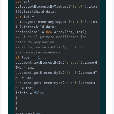
var
 act = 
datos.getElementsByTagName(
'final'
).item
(
0
var
 tot = 
datos.getElementsByTagName(
'total'
).item
(
0
).firstChild.data;

paginas[ini] = 
new
Array
// Si es el primero modificamos los 
datos de paginacion
// si no, ya se cambiarÃ¡n cuando 
avancemos/retrocedamos
if
 (pos == 
1
document
.getElementById(
"inicio"
).innerH
document
.getElementById(
"final"
).innerHT
document
.getElementById(
"total"
).innerHT
ML = tot;

inicio = 
false
;

}

}

}

ajax.send(
null
);
