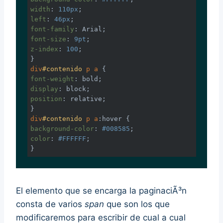
width
: 
110px
left
: 
46px
font-family
font-size
: 
9pt
z-index
: 
100
;

div
#contenido
p
a
font-weight
display
position
: relative;

div
#contenido
p
a
:hover
background-color
: 
#008585
color
: 
#FFFFFF
;

}
El elemento que se encarga la paginaciÃ³n
consta de varios
span
que son los que
modificaremos para escribir de cual a cual