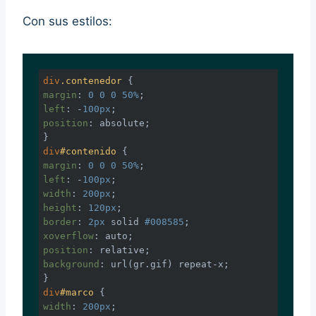
Con sus estilos:
div
.contenedor
margin
: 
0
0
0
50%
left
: -
100px
position
: absolute;

div
#contenido
margin
: 
0
0
0
50%
left
: -
100px
width
: 
200px
height
: 
120px
border
: 
2px
 solid 
#008585
xoverflow
position
background
: 
url
(gr.gif) repeat-x;

div
#marco
width
: 
200px