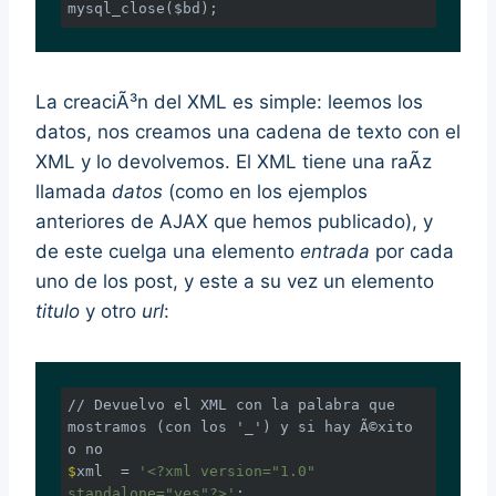
mysql_close($bd);
La creaciÃ³n del XML es simple: leemos los
datos, nos creamos una cadena de texto con el
XML y lo devolvemos. El XML tiene una raÃ­z
llamada
datos
(como en los ejemplos
anteriores de AJAX que hemos publicado), y
de este cuelga una elemento
entrada
por cada
uno de los post, y este a su vez un elemento
titulo
y otro
url
:
// Devuelvo el XML con la palabra que 
mostramos (con los '_') y si hay Ã©xito 
$
xml  = 
'<?xml version="1.0" 
standalone="yes"?>'
;