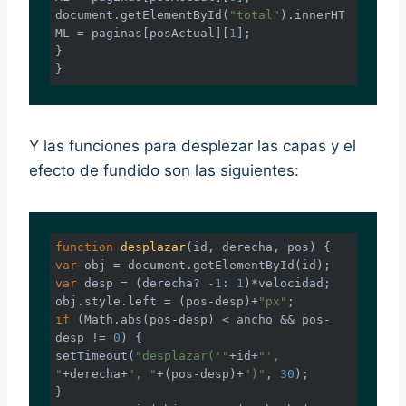
document
.getElementById(
"total"
).innerHT
ML = paginas[posActual][
1
];

}

}
Y las funciones para desplezar las capas y el
efecto de fundido son las siguientes:
function
desplazar
(
id, derecha, pos
) 
var
 obj = 
document
var
 desp = (derecha? 
-1
: 
1
)*velocidad;

obj.style.left = (pos-desp)+
"px"
if
 (
Math
.abs(pos-desp) < ancho && pos-
desp != 
0
) {

setTimeout(
"desplazar('"
+id+
"', 
"
+derecha+
", "
+(pos-desp)+
")"
, 
30
);

}
