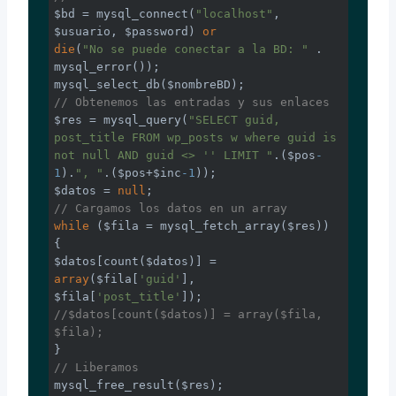
$bd = mysql_connect(
"localhost"
, 
$usuario, $password) 
or
die
(
"No se puede conectar a la BD: "
 . 
mysql_error());

// Obtenemos las entradas y sus enlaces
$res = mysql_query(
"SELECT guid, 
post_title FROM wp_posts w where guid is 
not null AND guid <> '' LIMIT "
.($pos
-
1
).
", "
.($pos+$inc
-1
));

$datos = 
null
// Cargamos los datos en un array
while
 ($fila = mysql_fetch_array($res)) 
{

$datos[count($datos)] = 
array
($fila[
'guid'
], 
$fila[
'post_title'
//$datos[count($datos)] = array($fila, 
$fila);
// Liberamos
mysql_free_result($res);
