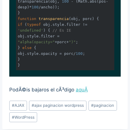
transparencia(obj, 
100
 - (
Math
.abs(pos-
desp)*
100
/ancho));

function
transparencia
(
obj, porc
) 
if
 (
typeof
 obj.style.filter != 
'undefined'
) { 
// Es IE
obj.style.filter = 
"alpha(opacity="
+porc+
")"
;

} 
else
 {

obj.style.opacity = porc/
100
;

}

}
PodÃ©is bajaros el cÃ³digo
aquÃ­
Post
#
AJAX
#
ajax paginacion wordpress
#
paginacion
Tags:
#
WordPress