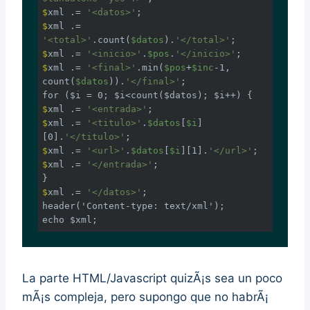
$
xml .= 
'<datos>'
;
$
xml .= 
'<total>'
.count(
$datos
).
'</total>'
;
$
xml .= 
'<inicio>'
.
$pos
.
'</inicio>'
;
$
xml .= 
'<final>'
.min(
$pos
+
$inc
-1, 
count(
$datos
)).
'</final>'
;
$
xml .= 
'<entrada>'
;
$
xml .= 
'<titulo>'
.
$datos
[
$i
]
[0].
'</titulo>'
;
$
xml .= 
'<url>'
.
$datos
[
$i
][1].
'</url>'
;
$
xml .= 
'</entrada>'
;
$
xml .= 
'</datos>'
;
header('Content-type: text/xml');

echo $xml;
La parte HTML/Javascript quizÃ¡s sea un poco
mÃ¡s compleja, pero supongo que no habrÃ¡