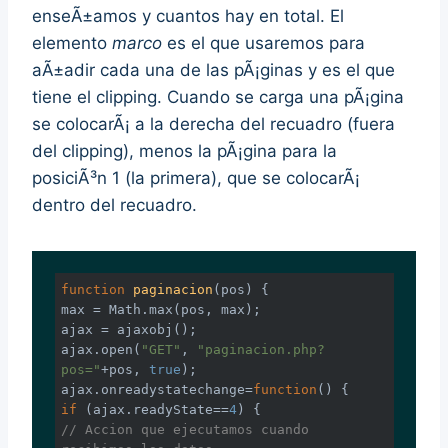
enseÃ±amos y cuantos hay en total. El
elemento
marco
es el que usaremos para
aÃ±adir cada una de las pÃ¡ginas y es el que
tiene el clipping. Cuando se carga una pÃ¡gina
se colocarÃ¡ a la derecha del recuadro (fuera
del clipping), menos la pÃ¡gina para la
posiciÃ³n 1 (la primera), que se colocarÃ¡
dentro del recuadro.
function
paginacion
(
pos
) 
{

max = 
Math
.max(pos, max);

ajax = ajaxobj();

ajax.open(
"GET"
, 
"paginacion.php?
pos="
+pos, 
true
);

ajax.onreadystatechange=
function
(
) 
if
 (ajax.readyState==
4
// Accion que ejecutamos cuando 