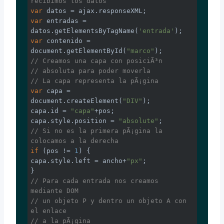
recibimos los datos
var
var
 entradas = 
datos.getElementsByTagName(
'entrada'
var
 contenido = 
document
.getElementById(
"marco"
// Creamos una capa con posiciÃ³n
// absoluta para poder moverla
// La capa representa la pÃ¡gina
var
 capa = 
document
.createElement(
"DIV"
);

capa.id = 
"capa"
+pos;

capa.style.position = 
"absolute"
// Si no es la primera pÃ¡gina la 
colocamos a la derecha
if
 (pos != 
1
) {

capa.style.left = ancho+
"px"
;

// Para cada entrada nos creamos 
mediante DOM
// un objeto P y dentro un objeto A con 
el enlace
// a la pÃ¡gina