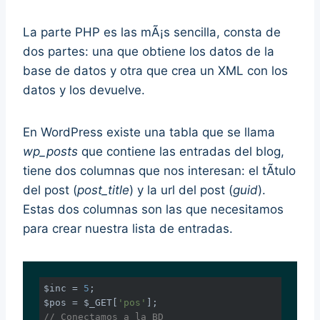
La parte PHP es las mÃ¡s sencilla, consta de
dos partes: una que obtiene los datos de la
base de datos y otra que crea un XML con los
datos y los devuelve.
En WordPress existe una tabla que se llama
wp_posts
que contiene las entradas del blog,
tiene dos columnas que nos interesan: el tÃ­tulo
del post (
post_title
) y la url del post (
guid
).
Estas dos columnas son las que necesitamos
para crear nuestra lista de entradas.
$inc = 
5
;

$pos = $_GET[
'pos'
// Conectamos a la BD