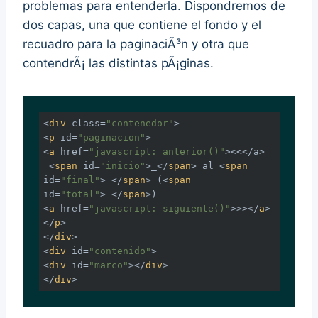
problemas para entenderla. Dispondremos de
dos capas, una que contiene el fondo y el
recuadro para la paginaciÃ³n y otra que
contendrÃ¡ las distintas pÃ¡ginas.
<
div
class
=
"contenedor"
>
<
p
id
=
"paginacion"
>
<
a
href
=
"javascript: anterior()"
>
<<</
a
>
<
span
id
=
"inicio"
>
_
</
span
>
 al 
<
span
id
=
"final"
>
_
</
span
>
 (
<
span
id
=
"total"
>
_
</
span
>
<
a
href
=
"javascript: siguiente()"
>
>>
</
a
>
</
p
>
</
div
>
<
div
id
=
"contenido"
>
<
div
id
=
"marco"
>
</
div
>
</
div
>