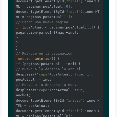
document
.getElementById(
"final"
).innerHT
ML = paginas[posActual][
0
document
.getElementById(
"total"
).innerHT
ML = paginas[posActual][
1
// Cargo una nueva pagina
if
 (posActual < paginas[posActual][
1
]) {

paginacion(
parseInt
(max)+inc);

}

}

// Retroce en la paginacion
function
anterior
(
) 
if
// Muevo a la derecha la actual
desplazar(
"capa"
+posActual, 
true
, 
1
);

// Muevo a la derecha la nueva
desplazar(
"capa"
+posActual, 
true
, -
document
.getElementById(
"inicio"
).innerH
document
.getElementById(
"final"
).innerHT
ML = paginas[posActual][
0